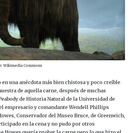
e: Wikimedia Commons
 en una anécdota más bien chistosa y poco creíble
muestra de aquella carne, después de muchas
Peabody de Historia Natural de la Universidad de
ó el empresario y comandante Wendell Phillips
 Howes, Conservador del Museo Bruce, de Greenwich,
rticipado en la cena y no pudo por otros
 Howes quería probar la carne pero lo que hizo el