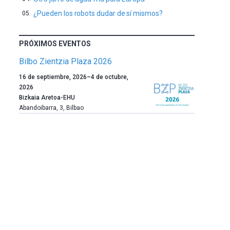
¿Pueden los robots dudar de sí mismos?
PRÓXIMOS EVENTOS
Bilbo Zientzia Plaza 2026
Un
16 de septiembre, 2026
–
4 de octubre,
año
2026
más,
Bizkaia Aretoa-EHU
Bilbao
Abandoibarra, 3
,
Bilbao
dará
la
bienvenida
al
otoño
con
la
celebración
de
la
novena