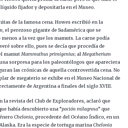
íquido fijador y depositarla en el Museo.
itas de la famosa cena. Howes escribió en la
um
, el perezoso gigante de Sudamérica que se
 menos a la vez que los mamuts. La carne podía
eré sobre ello, pues se decía que procedía de
del mamut
Mammuthus primigenius
; al
Megatherium
 una sorpresa para los paleontólogos que apareciera
guran las crónicas de aquella controvertida cena. No
plar de megaterio se exhibe en el Museo Nacional de
rectamente de Argentina a finales del siglo XVIII.
 la revista del Club de Exploradores, aclaró que
que había descubierto una “
poción milagrosa
” que
género
Chelonia
, procedente del Océano Índico, en un
 Alaska. Era la especie de tortuga marina
Chelonia