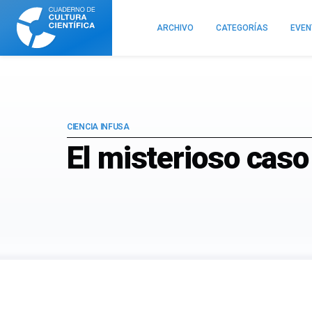
Cuaderno
de
ARCHIVO
CATEGORÍAS
EVE
Cultura
Científica
CIENCIA INFUSA
El misterioso cas