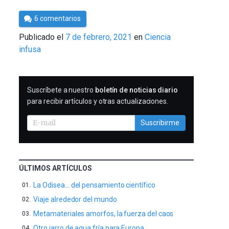
Por
6 comentarios
César
Publicado el
7 de febrero, 2021
en
Ciencia
Tomé
infusa
SUSCRIBIRME
Suscríbete a nuestro
boletín de noticias diario
para recibir artículos y otras actualizaciones.
Suscribirme
ÚLTIMOS ARTÍCULOS
La Odisea… del pensamiento científico
Viaje alrededor del mundo
Metamateriales amorfos, la fuerza del caos
Otro jarro de agua fría para Europa