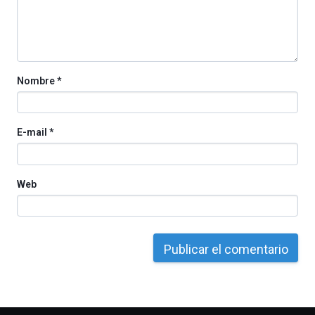
por
la
Cátedra…
Nombre
*
E-mail
*
Web