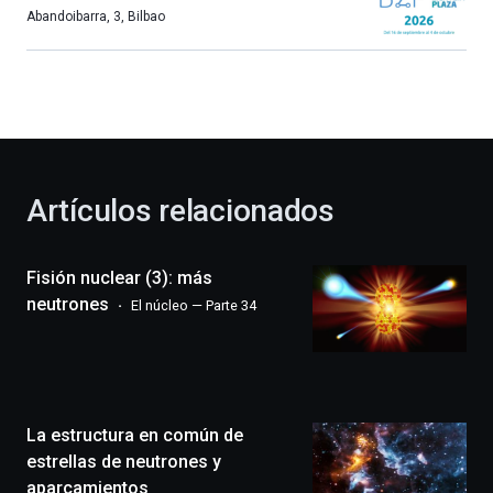
más,
Abandoibarra, 3
,
Bilbao
Bilbao
dará
la
bienvenida
al
otoño
con
la
Artículos relacionados
celebración
de
la
Fisión nuclear (3): más
novena
edición
neutrones
El núcleo — Parte 34
de
Bilbo
Zientzia
Plaza
(BZP),
La estructura en común de
un
festival
estrellas de neutrones y
que
aparcamientos