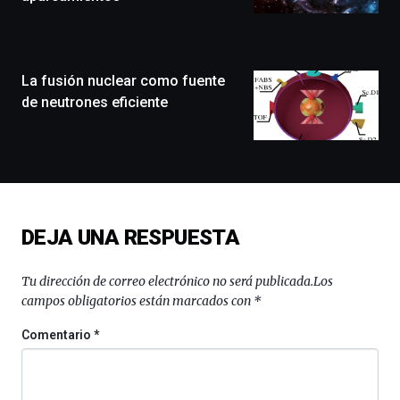
llenará
la
ciudad
de
monólogos,
La fusión nuclear como fuente
exposiciones,
de neutrones eficiente
conferencias,
docufórums
y
espectáculos
de
ciencia
del
DEJA UNA RESPUESTA
16
de
septiembre
Tu dirección de correo electrónico no será publicada.
Los
al
campos obligatorios están marcados con
*
4
de
Comentario
*
octubre.
La
iniciativa,
organizada