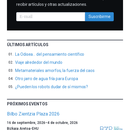
recibir artículos y otras actualizaciones.
Suscribirme
ÚLTIMOS ARTÍCULOS
La Odisea… del pensamiento científico
Viaje alrededor del mundo
Metamateriales amorfos, la fuerza del caos
Otro jarro de agua fría para Europa
¿Pueden los robots dudar de sí mismos?
PRÓXIMOS EVENTOS
Bilbo Zientzia Plaza 2026
Un
16 de septiembre, 2026
–
4 de octubre, 2026
año
Bizkaia Aretoa-EHU