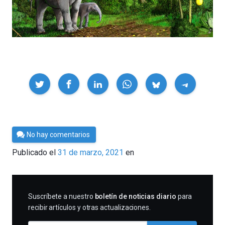
Compartir
Por
No hay comentarios
César
Publicado el
31 de marzo, 2021
en
Tomé
SUSCRIBIRME
Suscríbete a nuestro
boletín de noticias diario
para
recibir artículos y otras actualizaciones.