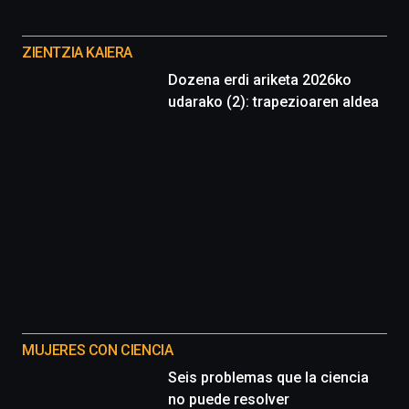
Cátedra…
Otros
proyectos
ZIENTZIA KAIERA
Dozena erdi ariketa 2026ko
udarako (2): trapezioaren aldea
MUJERES CON CIENCIA
Seis problemas que la ciencia
no puede resolver