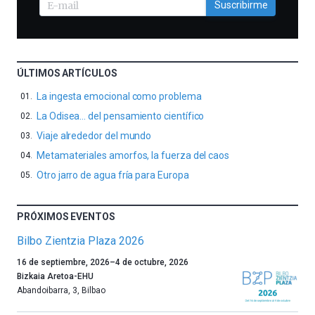
Suscribirme
ÚLTIMOS ARTÍCULOS
La ingesta emocional como problema
La Odisea… del pensamiento científico
Viaje alrededor del mundo
Metamateriales amorfos, la fuerza del caos
Otro jarro de agua fría para Europa
PRÓXIMOS EVENTOS
Bilbo Zientzia Plaza 2026
Un
16 de septiembre, 2026
–
4 de octubre, 2026
año
Bizkaia Aretoa-EHU
más,
Abandoibarra, 3
,
Bilbao
Bilbao