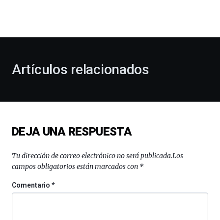
dará
la
bienvenida
al
otoño
con
la
Artículos relacionados
celebración
de
la
novena
edición
de
DEJA UNA RESPUESTA
Bilbo
Zientzia
Plaza
Tu dirección de correo electrónico no será publicada.
Los
(BZP),
campos obligatorios están marcados con
*
un
festival
Comentario
*
que
llenará
la
ciudad