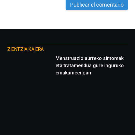
La
iniciativa,
organizada
por
la
Cátedra…
Otros
proyectos
ZIENTZIA KAIERA
Menstruazio aurreko sintomak
eta tratamendua gure inguruko
emakumeengan