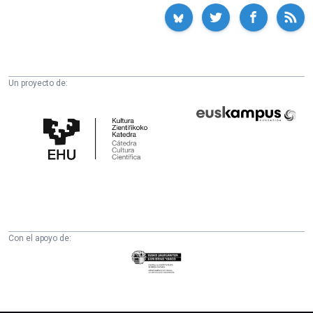
Un proyecto de:
Cátedra
Euskampus
de
Fundazioa
Cultura
Científica
de
la
UPV/EHU
Con el apoyo de:
Eusko
Jaurlaritza
-
Zientzia,