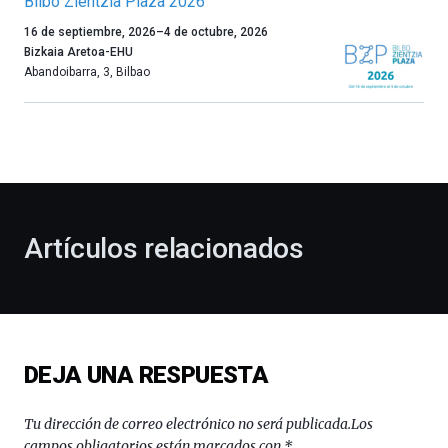
Bilbo Zientzia Plaza 2026
Un
16 de septiembre, 2026
–
4 de octubre, 2026
año
Bizkaia Aretoa-EHU
más,
Abandoibarra, 3
,
Bilbao
Bilbao
dará
la
bienvenida
al
otoño
con
la
Artículos relacionados
celebración
de
la
novena
edición
de
DEJA UNA RESPUESTA
Bilbo
Zientzia
Plaza
Tu dirección de correo electrónico no será publicada.
Los
(BZP),
campos obligatorios están marcados con
*