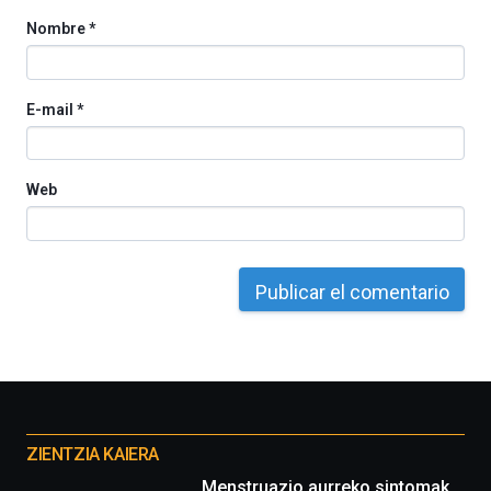
Nombre
*
E-mail
*
Web
Otros
proyectos
ZIENTZIA KAIERA
Menstruazio aurreko sintomak