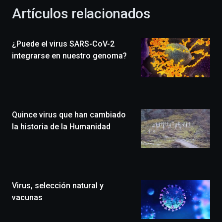
la
Artículos relacionados
celebración
de
la
¿Puede el virus SARS-CoV-2
novena
edición
integrarse en nuestro genoma?
de
Bilbo
Zientzia
Plaza
(BZP),
Quince virus que han cambiado
un
festival
la historia de la Humanidad
que
llenará
la
ciudad
de
monólogos,
Virus, selección natural y
exposiciones,
vacunas
conferencias,
docufórums