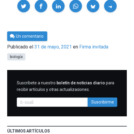
Compartir
Por
Un comentario
César
Publicado el
31 de mayo, 2021
en
Firma invitada
Tomé
biología
SUSCRIBIRME
Suscríbete a nuestro
boletín de noticias diario
para
recibir artículos y otras actualizaciones.
Suscribirme
ÚLTIMOS ARTÍCULOS