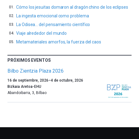
Cómo los jesuitas domaron al dragón chino de los eclipses
La ingesta emocional como problema
La Odisea… del pensamiento científico
Viaje alrededor del mundo
Metamateriales amorfos, la fuerza del caos
PRÓXIMOS EVENTOS
Bilbo Zientzia Plaza 2026
Un
16 de septiembre, 2026
–
4 de octubre, 2026
año
Bizkaia Aretoa-EHU
más,
Abandoibarra, 3
,
Bilbao
Bilbao
dará
la
bienvenida
al
otoño
con