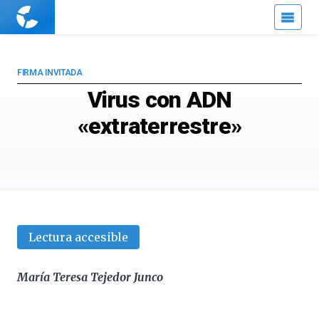
Cuaderno
de
Cultura
Científica
FIRMA INVITADA
Virus con ADN
«extraterrestre»
Lectura accesible
María Teresa Tejedor Junco