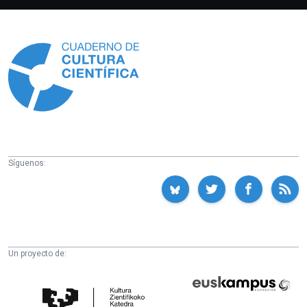
Información
Síguenos:
Un proyecto de:
Cátedra
Euskampus
de
Fundazioa
Cultura