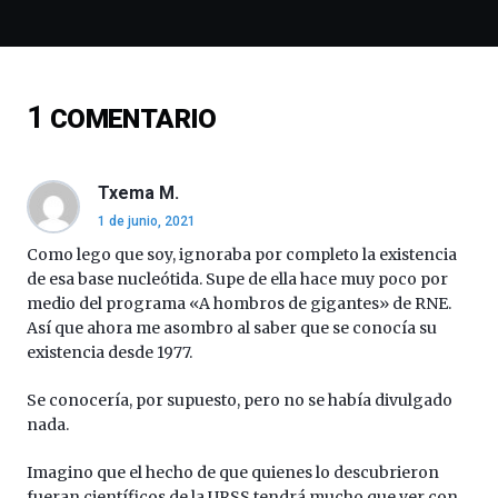
y
espectáculos
de
ciencia
del
1
COMENTARIO
16
de
septiembre
al
Txema M.
4
1 de junio, 2021
de
octubre.
Como lego que soy, ignoraba por completo la existencia
La
de esa base nucleótida. Supe de ella hace muy poco por
iniciativa,
medio del programa «A hombros de gigantes» de RNE.
organizada
Así que ahora me asombro al saber que se conocía su
por
existencia desde 1977.
la
Cátedra…
Se conocería, por supuesto, pero no se había divulgado
nada.
Imagino que el hecho de que quienes lo descubrieron
fueran científicos de la URSS tendrá mucho que ver con