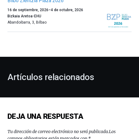
Bilbo Zientzia Plaza 2026
Un
16 de septiembre, 2026
–
4 de octubre, 2026
año
Bizkaia Aretoa-EHU
más,
Abandoibarra, 3
,
Bilbao
Bilbao
dará
la
bienvenida
al
otoño
con
la
Artículos relacionados
celebración
de
la
novena
edición
de
DEJA UNA RESPUESTA
Bilbo
Zientzia
Plaza
Tu dirección de correo electrónico no será publicada.
Los
(BZP),
campos obligatorios están marcados con
*