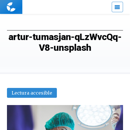
Cuaderno
de
Cultura
Científica
artur-tumasjan-qLzWvcQq-
V8-unsplash
Lectura accesible