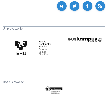
Un proyecto de:
Cátedra
Euskampus
de
Fundazioa
Cultura
Científica
de
la
UPV/EHU
Con el apoyo de:
Eusko
Jaurlaritza
-
Zientzia,