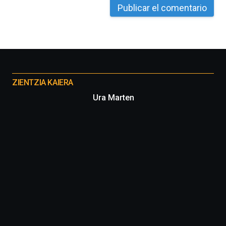
La
iniciativa,
organizada
por
la
Cátedra…
Otros
proyectos
ZIENTZIA KAIERA
Ura Marten