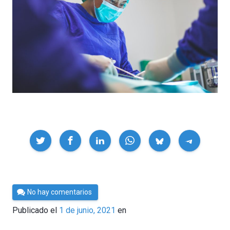
Compartir
Por
No hay comentarios
César
Publicado el
1 de junio, 2021
en
Tomé