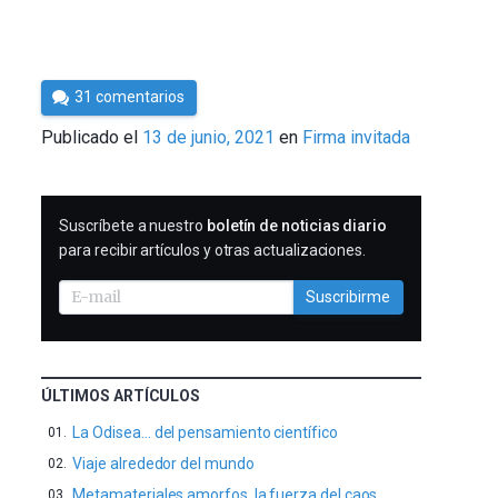
Por
31 comentarios
César
Publicado el
13 de junio, 2021
en
Firma invitada
Tomé
SUSCRIBIRME
Suscríbete a nuestro
boletín de noticias diario
para recibir artículos y otras actualizaciones.
Suscribirme
ÚLTIMOS ARTÍCULOS
La Odisea… del pensamiento científico
Viaje alrededor del mundo
Metamateriales amorfos, la fuerza del caos