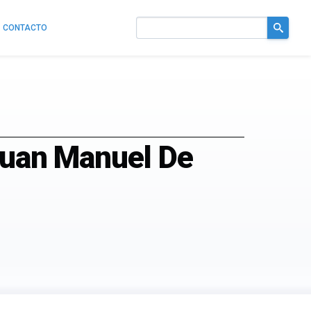
CONTACTO
Buscar
en
el
sitio
 Juan Manuel De