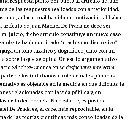
r una respuesta punto por punto al artículo de Juan
os de las respuestas realizadas con anterioridad.
bstante, aclarar cuál ha sido mi motivación al haber
l artículo de Juan Manuel De Prada no debe ser
mi juicio, dicho artículo constituye un nuevo caso
o Gambetta ha denominado “machismo discursivo”,
onjuga un tono taxativo y dogmático junto con un
a sobre la que se opina. Un estilo argumentativo
Ignacio Sánchez-Cuenca en
La desfachatez intelectual
a parte de los tertulianos e intelectuales públicos
ntativo es objetable en la medida en que dificulta la
ones relacionadas con la vida pública y, en
as de la democracia. No obstante, es posible
uel De Prada es, si cabe, más reprochable, en la
na de las teorías científicas más consolidadas de la