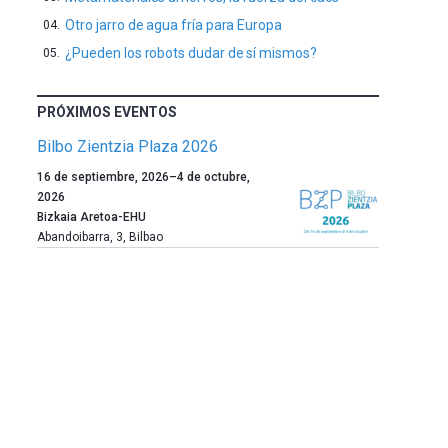
Otro jarro de agua fría para Europa
¿Pueden los robots dudar de sí mismos?
PRÓXIMOS EVENTOS
Bilbo Zientzia Plaza 2026
Un
16 de septiembre, 2026
–
4 de octubre,
año
2026
más,
Bizkaia Aretoa-EHU
Bilbao
Abandoibarra, 3
,
Bilbao
dará
la
bienvenida
al
otoño
con
la
celebración
de
la