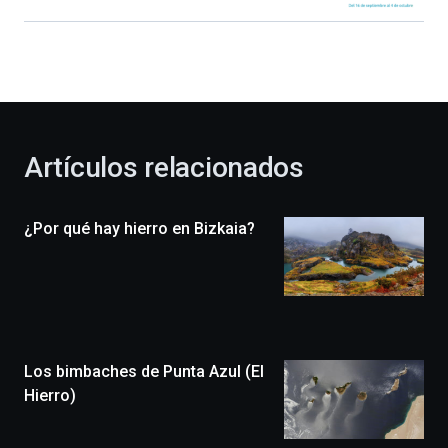
Bilbao
dará
la
bienvenida
al
otoño
con
la
Artículos relacionados
celebración
de
la
¿Por qué hay hierro en Bizkaia?
novena
edición
de
Bilbo
Zientzia
Plaza
(BZP),
Los bimbaches de Punta Azul (El
un
festival
Hierro)
que
llenará