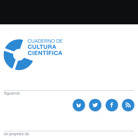
Información
Síguenos:
Un proyecto de: