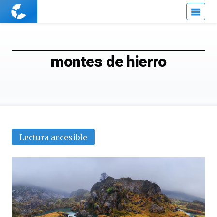
Cuaderno
de
Cultura
Científica
montes de hierro
Lectura accesible