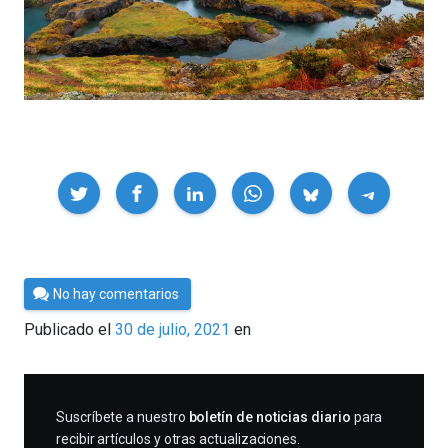
Compartir
Por
No hay comentarios
César
Publicado el
30 de julio, 2021
en
Tomé
SUSCRIBIRME
Suscríbete a nuestro
boletín de noticias diario
para
recibir artículos y otras actualizaciones.