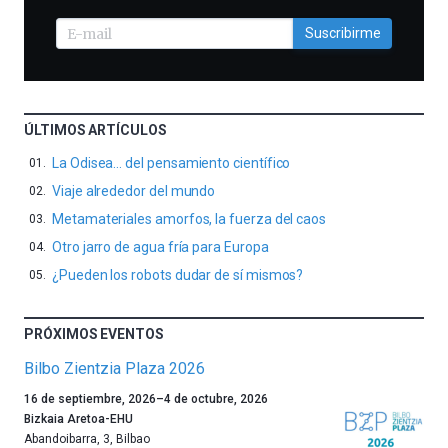
Suscribirme
ÚLTIMOS ARTÍCULOS
La Odisea… del pensamiento científico
Viaje alrededor del mundo
Metamateriales amorfos, la fuerza del caos
Otro jarro de agua fría para Europa
¿Pueden los robots dudar de sí mismos?
PRÓXIMOS EVENTOS
Bilbo Zientzia Plaza 2026
Un
16 de septiembre, 2026
–
4 de octubre, 2026
año
Bizkaia Aretoa-EHU
más,
Abandoibarra, 3
,
Bilbao