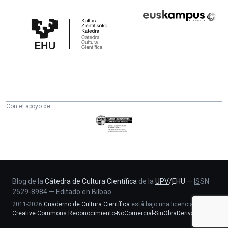
Cátedra
Euskampus
de
Fundazioa
Cultura
Científica
de
la
UPV/EHU
Con el apoyo de:
Eusko
Jaurlaritza
-
Zientzia,
Unibertsitate
eta
Blog de la
Cátedra de Cultura Científica
de la
UPV
/
EHU
—
ISSN
2529-8984
—
Editado en Bilbao
Berrikuntza
2011-2026
Cuaderno de Cultura Científica
está bajo una licencia
saila
Creative Commons Reconocimiento-NoComercial-SinObraDerivada 4.0