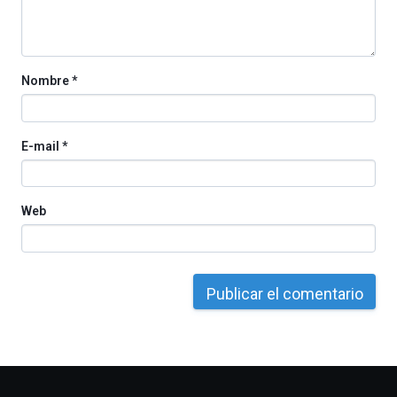
la
Cátedra…
Nombre
*
E-mail
*
Web
Otros