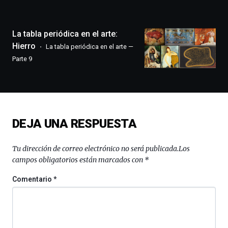
la
ciudad
de
monólogos,
La tabla periódica en el arte:
exposiciones,
Hierro
La tabla periódica en el arte —
conferencias,
Parte 9
docufórums
y
espectáculos
de
ciencia
del
DEJA UNA RESPUESTA
16
de
septiembre
Tu dirección de correo electrónico no será publicada.
Los
al
campos obligatorios están marcados con
*
4
de
Comentario
*
octubre.
La
iniciativa,
organizada
por