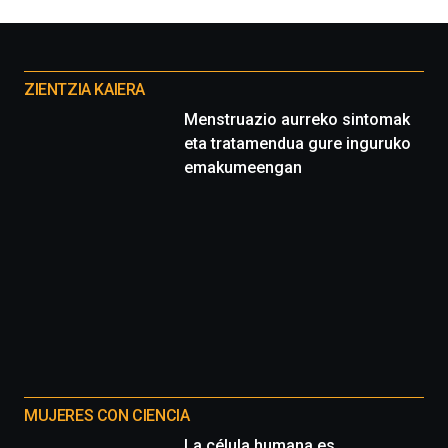
por
la
Cátedra…
Otros
proyectos
ZIENTZIA KAIERA
Menstruazio aurreko sintomak
eta tratamendua gure inguruko
emakumeengan
MUJERES CON CIENCIA
La célula humana es