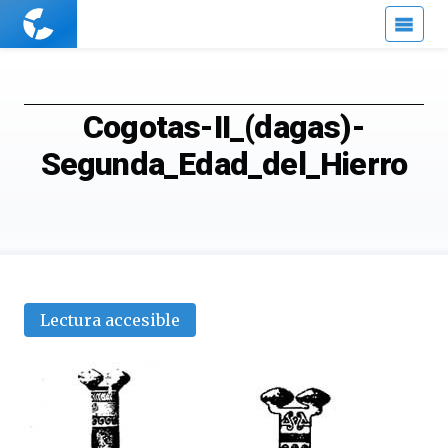
Cuaderno
de
Cultura
Científica
Cogotas-II_(dagas)-
Segunda_Edad_del_Hierro
Lectura accesible