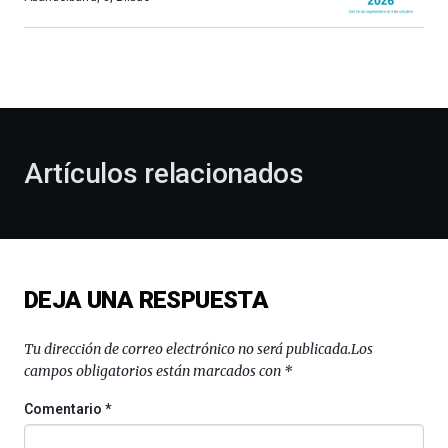
Bilbao
dará
la
bienvenida
al
otoño
con
la
Artículos relacionados
celebración
de
la
novena
edición
de
DEJA UNA RESPUESTA
Bilbo
Zientzia
Plaza
Tu dirección de correo electrónico no será publicada.
Los
(BZP),
campos obligatorios están marcados con
*
un
festival
Comentario
*
que
llenará