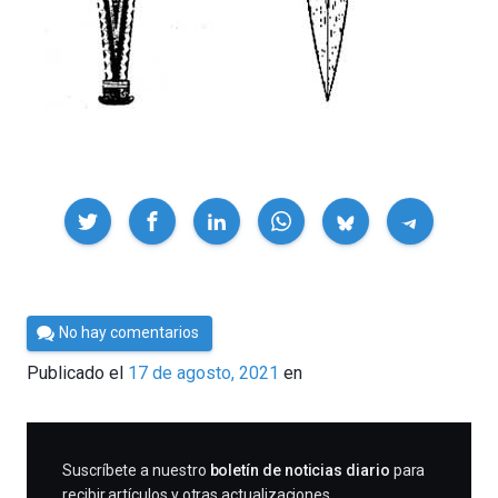
Compartir
Por
No hay comentarios
César
Publicado el
17 de agosto, 2021
en
Tomé
SUSCRIBIRME
Suscríbete a nuestro
boletín de noticias diario
para
recibir artículos y otras actualizaciones.