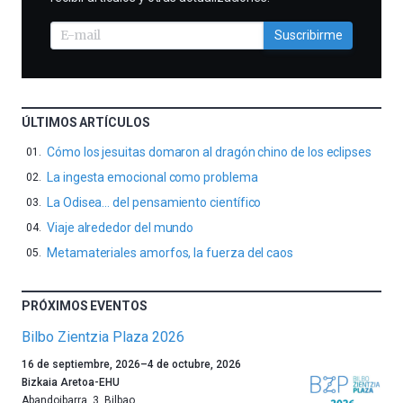
Suscribirme
ÚLTIMOS ARTÍCULOS
Cómo los jesuitas domaron al dragón chino de los eclipses
La ingesta emocional como problema
La Odisea… del pensamiento científico
Viaje alrededor del mundo
Metamateriales amorfos, la fuerza del caos
PRÓXIMOS EVENTOS
Bilbo Zientzia Plaza 2026
Un
16 de septiembre, 2026
–
4 de octubre, 2026
año
Bizkaia Aretoa-EHU
más,
Abandoibarra, 3
,
Bilbao