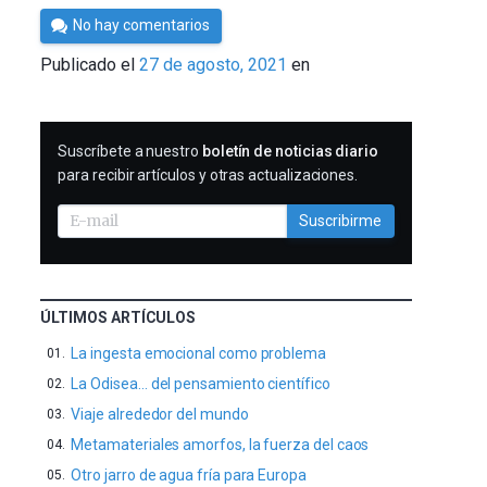
Por
No hay comentarios
César
Publicado el
27 de agosto, 2021
en
Tomé
SUSCRIBIRME
Suscríbete a nuestro
boletín de noticias diario
para recibir artículos y otras actualizaciones.
Suscribirme
ÚLTIMOS ARTÍCULOS
La ingesta emocional como problema
La Odisea… del pensamiento científico
Viaje alrededor del mundo
Metamateriales amorfos, la fuerza del caos
Otro jarro de agua fría para Europa