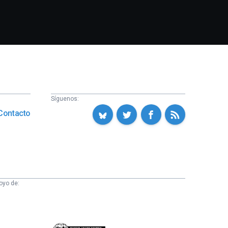
Síguenos:
Contacto
oyo de: