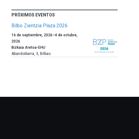
PRÓXIMOS EVENTOS
Bilbo Zientzia Plaza 2026
Un
16 de septiembre, 2026
–
4 de octubre,
año
2026
más,
Bizkaia Aretoa-EHU
Bilbao
Abandoibarra, 3
,
Bilbao
dará
la
bienvenida
al
otoño
con
la
celebración
de
la
novena
edición
de