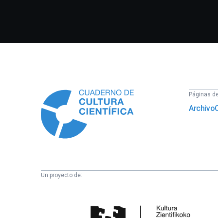
Información
Páginas del
Archivo
Un proyecto de:
Cátedra
de
Cultura