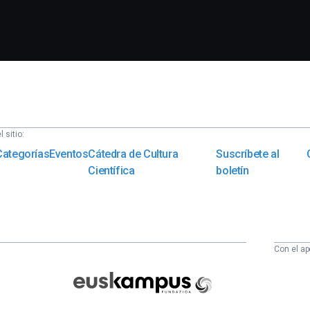
 sitio:
Categorías
Eventos
Cátedra de Cultura
Suscríbete al
Científica
boletín
Con el ap
Euskampus
Fundazioa