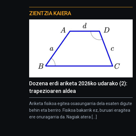
Otros
proyectos
ZIENTZIA KAIERA
Dozena erdi ariketa 2026ko udarako (2):
trapezioaren aldea
Ariketa fisikoa egitea osasungarria dela esaten digute
behin eta berriro. Fisikoa bakarrik ez, buruari eragitea
ere onuragarria da. Nagiak atera [...]