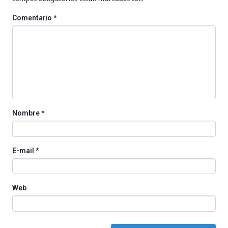
de
octubre.
Comentario
*
La
iniciativa,
organizada
por
la
Cátedra…
Nombre
*
E-mail
*
Web