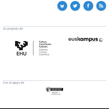
Un proyecto de:
Cátedra
Euskampus
de
Fundazioa
Cultura
Científica
de
la
UPV/EHU
Con el apoyo de:
Eusko
Jaurlaritza
-
Zientzia,