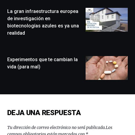
(BZP),
La gran infraestructura europea
un
festival
de investigación en
que
biotecnologías azules es ya una
llenará
realidad
la
ciudad
de
monólogos,
Experimentos que te cambian la
exposiciones,
conferencias,
vida (para mal)
docufórums
y
espectáculos
de
ciencia
del
16
DEJA UNA RESPUESTA
de
septiembre
al
Tu dirección de correo electrónico no será publicada.
Los
4
campos obligatorios están marcados con
*