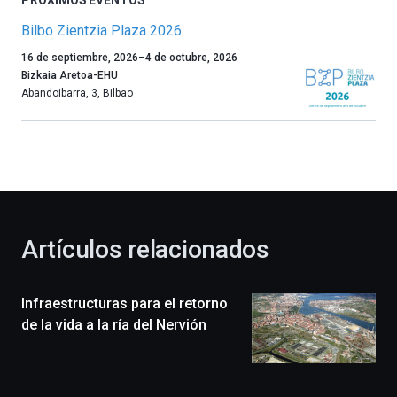
PRÓXIMOS EVENTOS
Bilbo Zientzia Plaza 2026
Un
16 de septiembre, 2026
–
4 de octubre, 2026
año
Bizkaia Aretoa-EHU
más,
Abandoibarra, 3
,
Bilbao
Bilbao
dará
la
bienvenida
al
otoño
con
la
Artículos relacionados
celebración
de
la
Infraestructuras para el retorno
novena
edición
de la vida a la ría del Nervión
de
Bilbo
Zientzia
Plaza