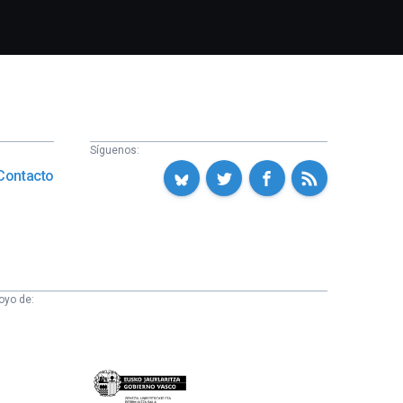
Síguenos:
Contacto
oyo de:
Eusko
Jaurlaritza