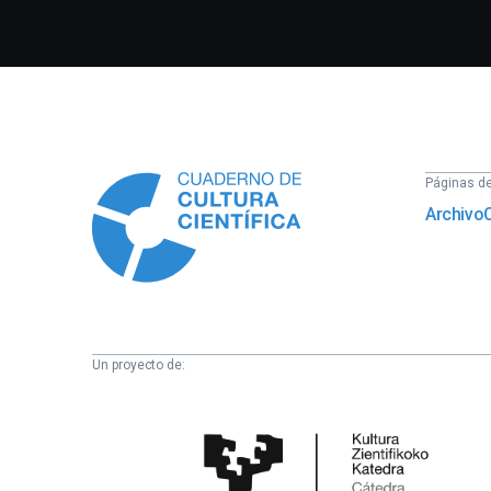
Información
Páginas del
Archivo
Un proyecto de:
Cátedra
de
Cultura
Científica