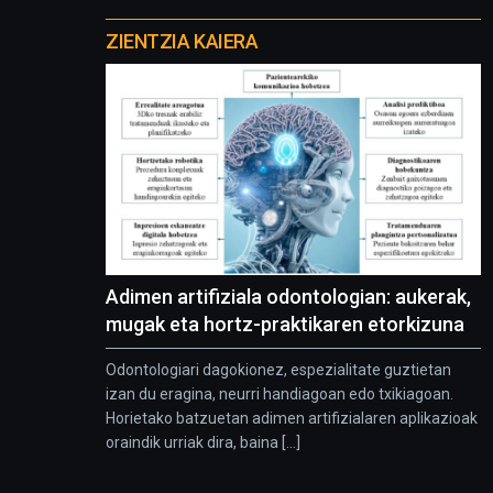
Otros
proyectos
ZIENTZIA KAIERA
Adimen artifiziala odontologian: aukerak,
mugak eta hortz-praktikaren etorkizuna
Odontologiari dagokionez, espezialitate guztietan
izan du eragina, neurri handiagoan edo txikiagoan.
Horietako batzuetan adimen artifizialaren aplikazioak
oraindik urriak dira, baina [...]