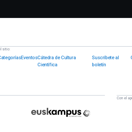
 sitio:
Categorías
Eventos
Cátedra de Cultura
Suscríbete al
Científica
boletín
Con el ap
Euskampus
Fundazioa