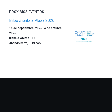
PRÓXIMOS EVENTOS
Bilbo Zientzia Plaza 2026
Un
16 de septiembre, 2026
–
4 de octubre,
año
2026
más,
Bizkaia Aretoa-EHU
Bilbao
Abandoibarra, 3
,
Bilbao
dará
la
bienvenida
al
otoño
con
la
celebración
de
la
novena
edición
de