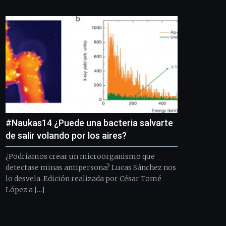
Bilbo
Zientzia
Plaza
(BZP),
un
festival
que
llenará
la
ciudad
de
monólogos,
#Naukas14 ¿Puede una bacteria salvarte
exposiciones,
conferencias,
de salir volando por los aires?
docufórums
y
¿Podríamos crear un microorganismo que
espectáculos
detectase minas antipersona? Lucas Sánchez nos
de
lo desvela. Edición realizada por César Tomé
ciencia
López a […]
del
16
de
septiembre