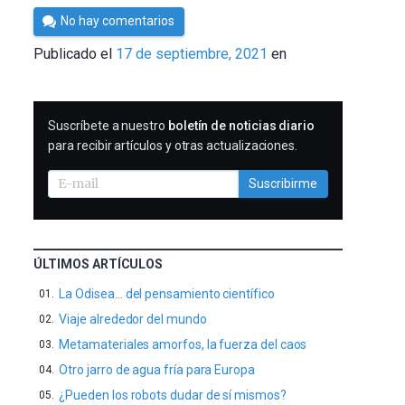
Por
No hay comentarios
César
Publicado el
17 de septiembre, 2021
en
Tomé
SUSCRIBIRME
Suscríbete a nuestro
boletín de noticias diario
para recibir artículos y otras actualizaciones.
Suscribirme
ÚLTIMOS ARTÍCULOS
La Odisea… del pensamiento científico
Viaje alrededor del mundo
Metamateriales amorfos, la fuerza del caos
Otro jarro de agua fría para Europa
¿Pueden los robots dudar de sí mismos?