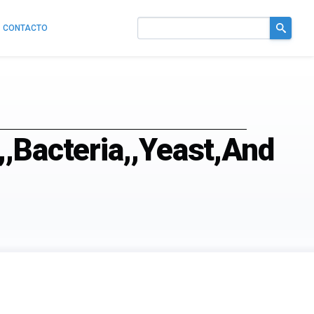
CONTACTO
Buscar
en
el
sitio
,,Bacteria,,Yeast,And