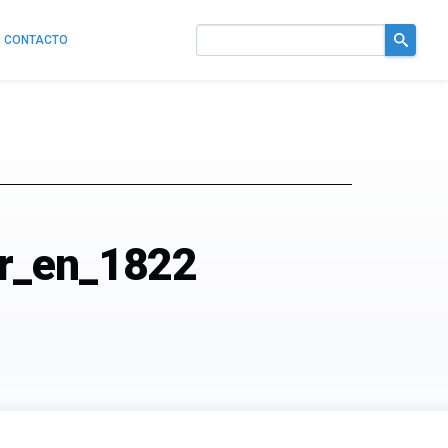
CONTACTO
Buscar
en
el
sitio
er_en_1822