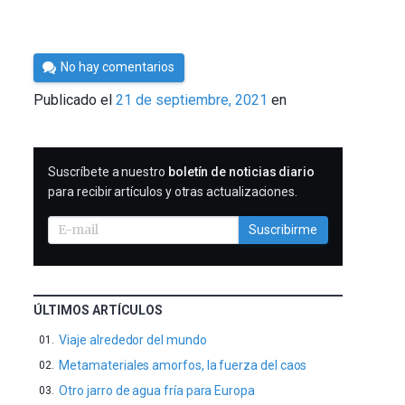
Por
No hay comentarios
César
Publicado el
21 de septiembre, 2021
en
Tomé
SUSCRIBIRME
Suscríbete a nuestro
boletín de noticias diario
para recibir artículos y otras actualizaciones.
Suscribirme
ÚLTIMOS ARTÍCULOS
Viaje alrededor del mundo
Metamateriales amorfos, la fuerza del caos
Otro jarro de agua fría para Europa