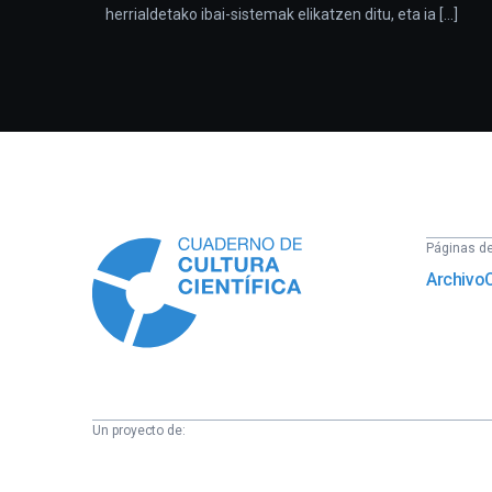
herrialdetako ibai-sistemak elikatzen ditu, eta ia [...]
Información
Páginas del
Archivo
Un proyecto de:
Cátedra
de