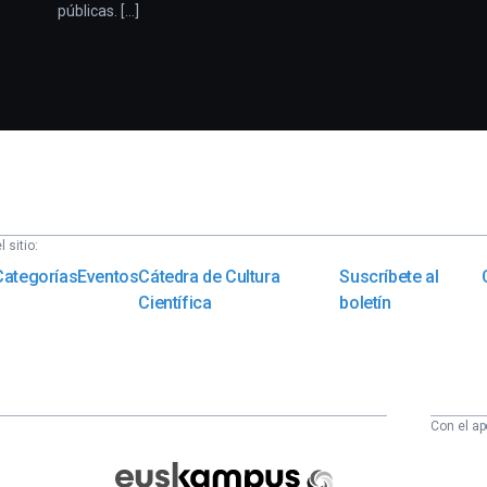
públicas. [...]
 sitio:
Categorías
Eventos
Cátedra de Cultura
Suscríbete al
Científica
boletín
Con el ap
Euskampus
Fundazioa