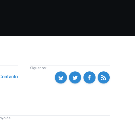
Síguenos:
Contacto
oyo de: