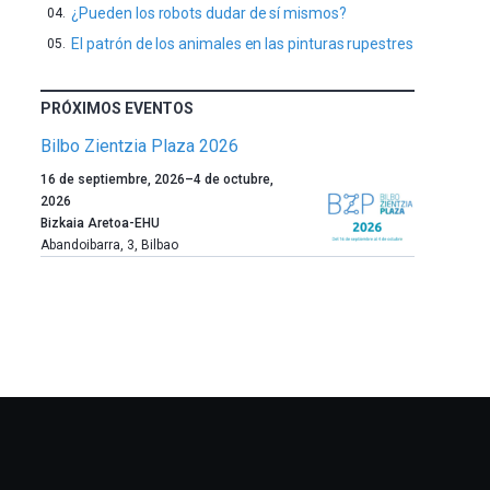
¿Pueden los robots dudar de sí mismos?
El patrón de los animales en las pinturas rupestres
PRÓXIMOS EVENTOS
Bilbo Zientzia Plaza 2026
Un
16 de septiembre, 2026
–
4 de octubre,
año
2026
más,
Bizkaia Aretoa-EHU
Bilbao
Abandoibarra, 3
,
Bilbao
dará
la
bienvenida
al
otoño
con
la
celebración
de
la
novena