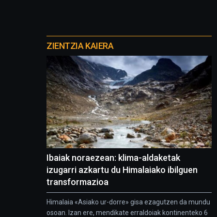
Otros
proyectos
ZIENTZIA KAIERA
Ibaiak noraezean: klima-aldaketak
izugarri azkartu du Himalaiako ibilguen
transformazioa
Himalaia «Asiako ur-dorre» gisa ezagutzen da mundu
osoan. Izan ere, mendikate erraldoiak kontinenteko 6