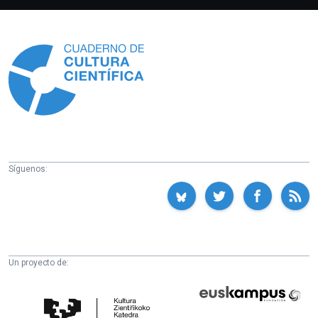
Información
Síguenos:
Un proyecto de:
Cátedra
Euskampus
de
Fundazioa
Cultura