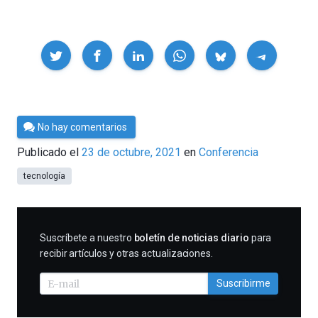
Compartir
Por
No hay comentarios
César
Publicado el
23 de octubre, 2021
en
Conferencia
Tomé
tecnología
SUSCRIBIRME
Suscríbete a nuestro
boletín de noticias diario
para
recibir artículos y otras actualizaciones.
Suscribirme