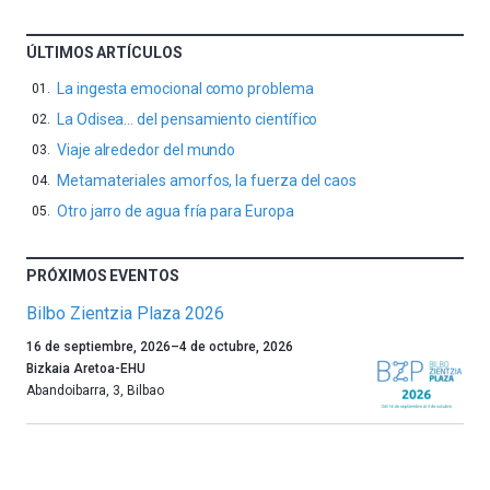
ÚLTIMOS ARTÍCULOS
La ingesta emocional como problema
La Odisea… del pensamiento científico
Viaje alrededor del mundo
Metamateriales amorfos, la fuerza del caos
Otro jarro de agua fría para Europa
PRÓXIMOS EVENTOS
Bilbo Zientzia Plaza 2026
Un
16 de septiembre, 2026
–
4 de octubre, 2026
año
Bizkaia Aretoa-EHU
más,
Abandoibarra, 3
,
Bilbao
Bilbao
dará
la
bienvenida