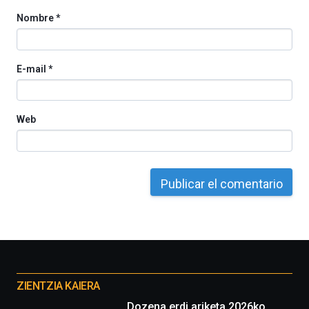
Nombre
*
E-mail
*
Web
Otros
proyectos
ZIENTZIA KAIERA
Dozena erdi ariketa 2026ko