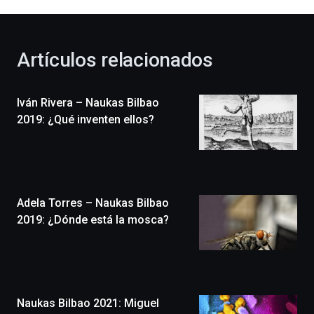
al
otoño
con
la
Artículos relacionados
celebración
de
la
Iván Rivera – Naukas Bilbao
novena
edición
2019: ¿Qué inventen ellos?
de
Bilbo
Zientzia
Plaza
(BZP),
Adela Torres – Naukas Bilbao
un
festival
2019: ¿Dónde está la mosca?
que
llenará
la
ciudad
de
monólogos,
Naukas Bilbao 2021: Miguel