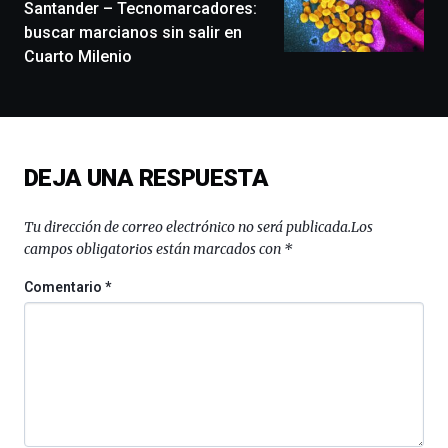
exposiciones,
Santander – Tecnomarcadores:
conferencias,
buscar marcianos sin salir en
docufórums
Cuarto Milenio
y
espectáculos
de
ciencia
del
16
DEJA UNA RESPUESTA
de
septiembre
al
Tu dirección de correo electrónico no será publicada.
Los
4
campos obligatorios están marcados con
*
de
octubre.
Comentario
*
La
iniciativa,
organizada
por
la
Cátedra…