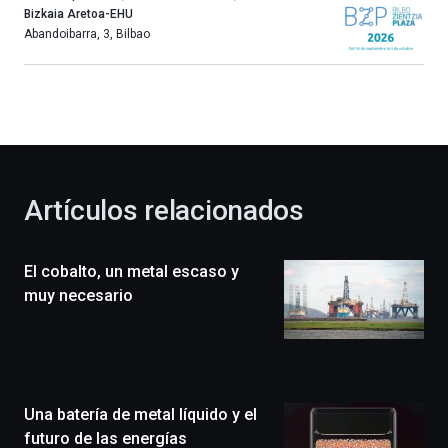
año
Bizkaia Aretoa-EHU
más,
Abandoibarra, 3
,
Bilbao
Bilbao
dará
la
bienvenida
al
otoño
con
la
Artículos relacionados
celebración
de
la
El cobalto, un metal escaso y
novena
edición
muy necesario
de
Bilbo
Zientzia
Plaza
(BZP),
Una batería de metal líquido y el
un
festival
futuro de las energías