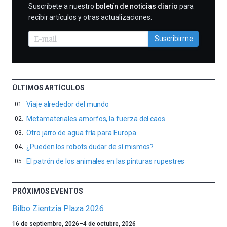
SUSCRIBIRME
Suscríbete a nuestro
boletín de noticias diario
para
recibir artículos y otras actualizaciones.
Suscribirme
ÚLTIMOS ARTÍCULOS
Viaje alrededor del mundo
Metamateriales amorfos, la fuerza del caos
Otro jarro de agua fría para Europa
¿Pueden los robots dudar de sí mismos?
El patrón de los animales en las pinturas rupestres
PRÓXIMOS EVENTOS
Bilbo Zientzia Plaza 2026
Un
16 de septiembre, 2026
–
4 de octubre, 2026