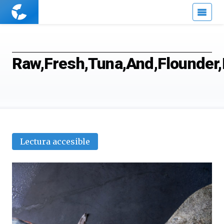
Cuaderno
de
Cultura
Científica
Raw,Fresh,Tuna,And,Flounder,
Lectura accesible