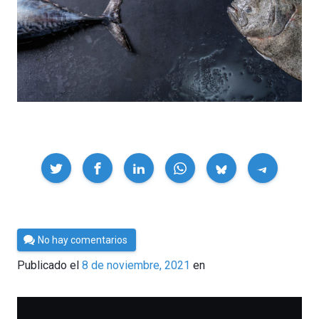
Compartir
Por
No hay comentarios
César
Publicado el
8 de noviembre, 2021
en
Tomé