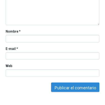
organizada
por
la
Cátedra…
Nombre
*
E-mail
*
Web