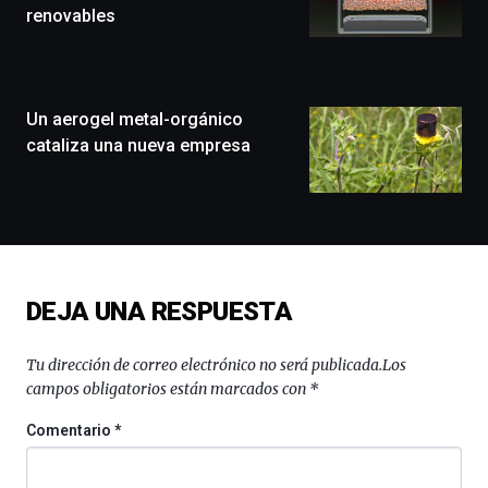
que
renovables
llenará
la
ciudad
de
monólogos,
Un aerogel metal-orgánico
exposiciones,
cataliza una nueva empresa
conferencias,
docufórums
y
espectáculos
de
ciencia
del
DEJA UNA RESPUESTA
16
de
septiembre
Tu dirección de correo electrónico no será publicada.
Los
al
campos obligatorios están marcados con
*
4
de
Comentario
*
octubre.
La
iniciativa,