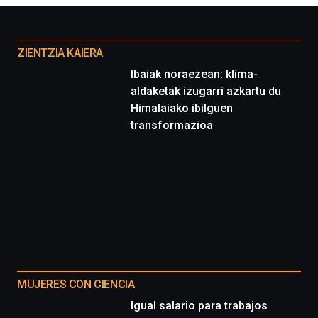
Otros
proyectos
ZIENTZIA KAIERA
Ibaiak noraezean: klima-
aldaketak izugarri azkartu du
Himalaiako ibilguen
transformazioa
MUJERES CON CIENCIA
Igual salario para trabajos