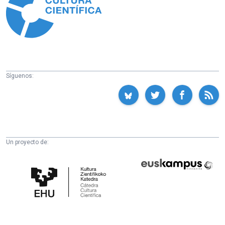
Síguenos:
Un proyecto de:
Cátedra
Euskampus
de
Fundazioa
Cultura
Científica
de
la