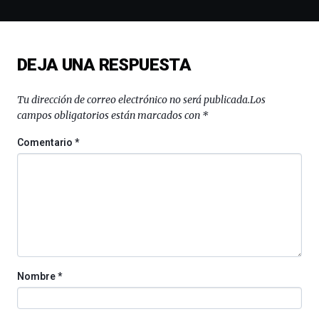
la
novena
edición
de
DEJA UNA RESPUESTA
Bilbo
Zientzia
Plaza
Tu dirección de correo electrónico no será publicada.
Los
(BZP),
campos obligatorios están marcados con
*
un
festival
Comentario
*
que
llenará
la
ciudad
de
monólogos,
exposiciones,
conferencias,
docufórums
Nombre
*
y
espectáculos
de
ciencia