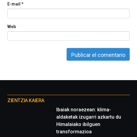
E-mail
*
del
16
de
septiembre
Web
al
4
de
octubre.
La
iniciativa,
organizada
por
la
Cátedra…
Otros
proyectos
ZIENTZIA KAIERA
Ibaiak noraezean: klima-
aldaketak izugarri azkartu du
Himalaiako ibilguen
transformazioa