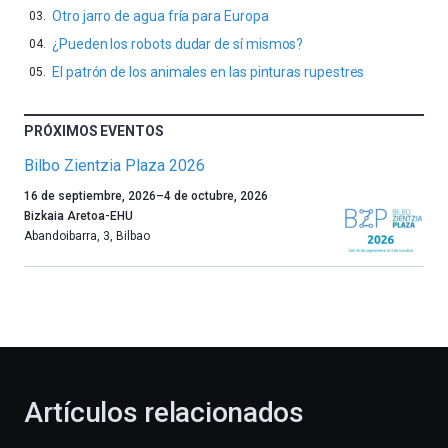
Otro jarro de agua fría para Europa
¿Pueden los robots dudar de sí mismos?
El patrón de los animales en las pinturas rupestres
PRÓXIMOS EVENTOS
Bilbo Zientzia Plaza 2026
Un
16 de septiembre, 2026
–
4 de octubre, 2026
año
Bizkaia Aretoa-EHU
más,
Abandoibarra, 3
,
Bilbao
Bilbao
dará
la
bienvenida
al
otoño
con
la
Artículos relacionados
celebración
de