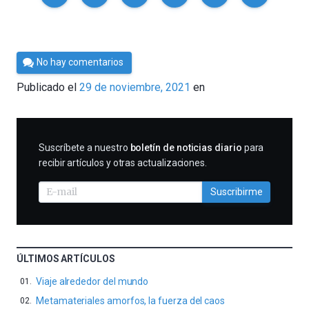
Por
No hay comentarios
César
Publicado el
29 de noviembre, 2021
en
Tomé
SUSCRIBIRME
Suscríbete a nuestro
boletín de noticias diario
para
recibir artículos y otras actualizaciones.
Suscribirme
ÚLTIMOS ARTÍCULOS
Viaje alrededor del mundo
Metamateriales amorfos, la fuerza del caos