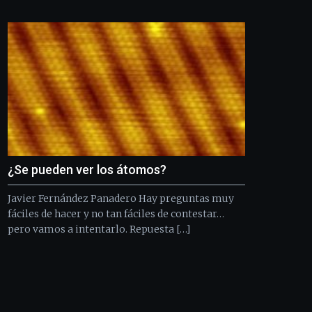
Bilbo
Zientzia
Plaza
(BZP),
un
festival
que
llenará
la
ciudad
de
monólogos,
¿Se pueden ver los átomos?
exposiciones,
conferencias,
Javier Fernández Panadero Hay preguntas muy
docufórums
y
fáciles de hacer y no tan fáciles de contestar…
espectáculos
pero vamos a intentarlo. Repuesta […]
de
ciencia
del
16
de
septiembre