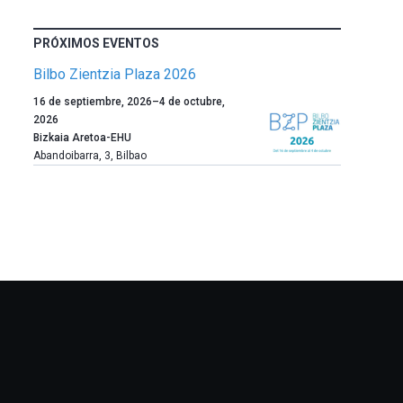
PRÓXIMOS EVENTOS
Bilbo Zientzia Plaza 2026
Un
16 de septiembre, 2026
–
4 de octubre,
año
2026
más,
Bizkaia Aretoa-EHU
Bilbao
Abandoibarra, 3
,
Bilbao
dará
la
bienvenida
al
otoño
con
la
celebración
de
la
novena
edición
de