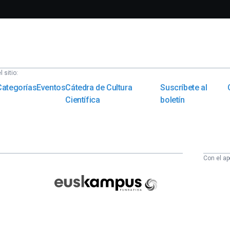
 sitio:
Categorías
Eventos
Cátedra de Cultura
Suscríbete al
Científica
boletín
Con el ap
Euskampus
Fundazioa