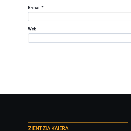
E-mail
*
Web
Otros
proyectos
ZIENTZIA KAIERA