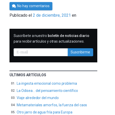
Por
No hay comentarios
César
Publicado el
2 de diciembre, 2021
en
Tomé
SUSCRIBIRME
Suscríbete a nuestro
boletín de noticias diario
para recibir artículos y otras actualizaciones.
Suscribirme
ÚLTIMOS ARTÍCULOS
La ingesta emocional como problema
La Odisea… del pensamiento científico
Viaje alrededor del mundo
Metamateriales amorfos, la fuerza del caos
Otro jarro de agua fría para Europa