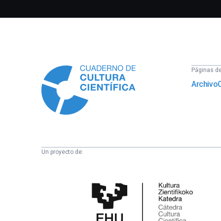
Información
Páginas del
Archivo
Un proyecto de:
Cátedra
de
Cultura
Científica
de