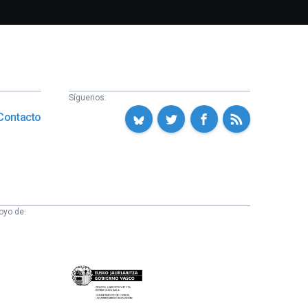
Síguenos:
Contacto
oyo de:
Eusko
Jaurlaritza
-