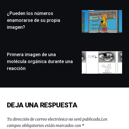
Plaza
(BZP),
¿Pueden los números
un
festival
enamorarse de su propia
que
imagen?
llenará
la
ciudad
de
monólogos,
Primera imagen de una
exposiciones,
molécula orgánica durante una
conferencias,
reacción
docufórums
y
espectáculos
de
ciencia
del
DEJA UNA RESPUESTA
16
de
septiembre
Tu dirección de correo electrónico no será publicada.
Los
al
campos obligatorios están marcados con
*
4