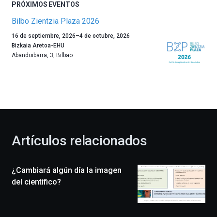
PRÓXIMOS EVENTOS
Bilbo Zientzia Plaza 2026
Un
16 de septiembre, 2026
–
4 de octubre, 2026
año
Bizkaia Aretoa-EHU
más,
Abandoibarra, 3
,
Bilbao
Bilbao
dará
la
bienvenida
al
otoño
con
la
Artículos relacionados
celebración
de
la
¿Cambiará algún día la imagen
novena
edición
del científico?
de
Bilbo
Zientzia