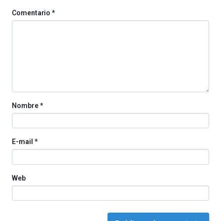
de
Comentario
*
octubre.
La
iniciativa,
organizada
por
la
Cátedra…
Nombre
*
E-mail
*
Web