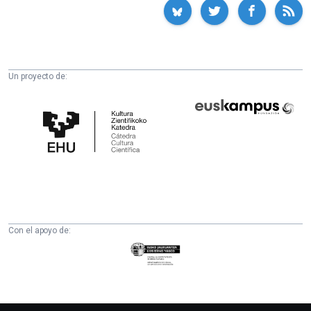
Un proyecto de:
Cátedra
Euskampus
de
Fundazioa
Cultura
Científica
de
la
UPV/EHU
Con el apoyo de:
Eusko
Jaurlaritza
-
Zientzia,