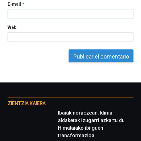
E-mail
*
del
16
de
septiembre
Web
al
4
de
octubre.
La
iniciativa,
organizada
por
la
Cátedra…
Otros
proyectos
ZIENTZIA KAIERA
Ibaiak noraezean: klima-
aldaketak izugarri azkartu du
Himalaiako ibilguen
transformazioa