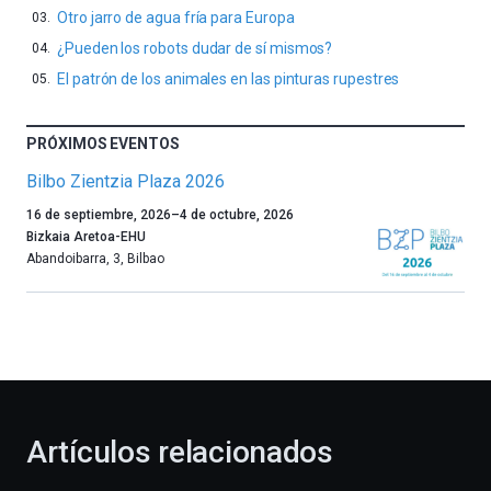
Otro jarro de agua fría para Europa
¿Pueden los robots dudar de sí mismos?
El patrón de los animales en las pinturas rupestres
PRÓXIMOS EVENTOS
Bilbo Zientzia Plaza 2026
Un
16 de septiembre, 2026
–
4 de octubre, 2026
año
Bizkaia Aretoa-EHU
más,
Abandoibarra, 3
,
Bilbao
Bilbao
dará
la
bienvenida
al
otoño
con
la
Artículos relacionados
celebración
de