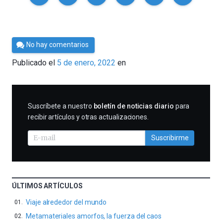
Por
No hay comentarios
César
Publicado el
5 de enero, 2022
en
Tomé
SUSCRIBIRME
Suscríbete a nuestro
boletín de noticias diario
para
recibir artículos y otras actualizaciones.
Suscribirme
ÚLTIMOS ARTÍCULOS
Viaje alrededor del mundo
Metamateriales amorfos, la fuerza del caos