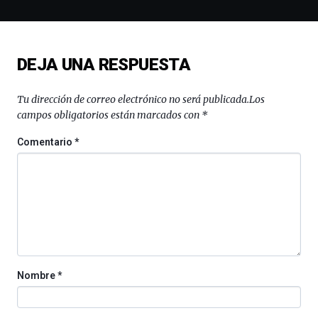
la
novena
edición
de
DEJA UNA RESPUESTA
Bilbo
Zientzia
Plaza
Tu dirección de correo electrónico no será publicada.
Los
(BZP),
campos obligatorios están marcados con
*
un
festival
Comentario
*
que
llenará
la
ciudad
de
monólogos,
exposiciones,
conferencias,
docufórums
Nombre
*
y
espectáculos
de
ciencia