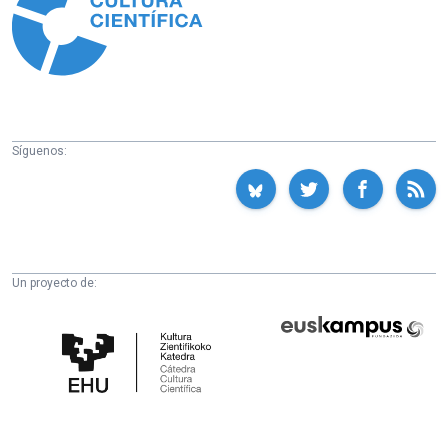
Síguenos:
Un proyecto de:
Cátedra
Euskampus
de
Fundazioa
Cultura
Científica
de
la