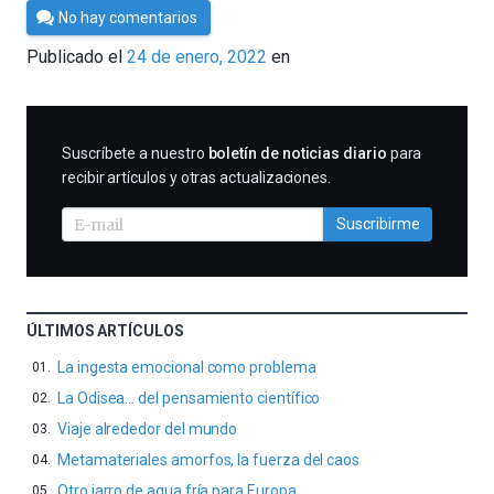
Por
No hay comentarios
César
Publicado el
24 de enero, 2022
en
Tomé
SUSCRIBIRME
Suscríbete a nuestro
boletín de noticias diario
para
recibir artículos y otras actualizaciones.
Suscribirme
ÚLTIMOS ARTÍCULOS
La ingesta emocional como problema
La Odisea… del pensamiento científico
Viaje alrededor del mundo
Metamateriales amorfos, la fuerza del caos
Otro jarro de agua fría para Europa