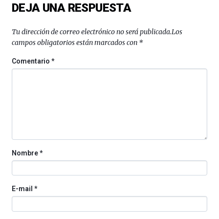
DEJA UNA RESPUESTA
Bilbo
Zientzia
Plaza
Tu dirección de correo electrónico no será publicada.
Los
(BZP),
campos obligatorios están marcados con
*
un
festival
Comentario
*
que
llenará
la
ciudad
de
monólogos,
exposiciones,
conferencias,
docufórums
Nombre
*
y
espectáculos
de
ciencia
E-mail
*
del
16
de