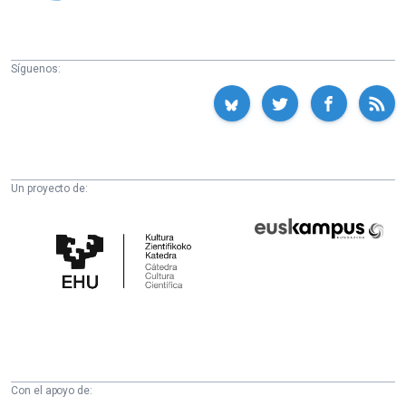
Síguenos:
Un proyecto de:
Cátedra
Euskampus
de
Fundazioa
Cultura
Científica
de
la
UPV/EHU
Con el apoyo de: