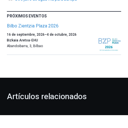
PRÓXIMOS EVENTOS
Bilbo Zientzia Plaza 2026
Un
16 de septiembre, 2026
–
4 de octubre, 2026
año
Bizkaia Aretoa-EHU
más,
Abandoibarra, 3
,
Bilbao
Bilbao
dará
la
bienvenida
al
otoño
con
la
Artículos relacionados
celebración
de
la
novena
edición
de