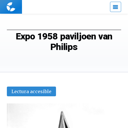
Cuaderno
de
Cultura
Científica
Expo 1958 paviljoen van
Philips
Lectura accesible