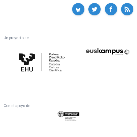
Un proyecto de:
Cátedra
Euskampus
de
Fundazioa
Cultura
Científica
de
la
UPV/EHU
Con el apoyo de:
Eusko
Jaurlaritza
-
Zientzia,