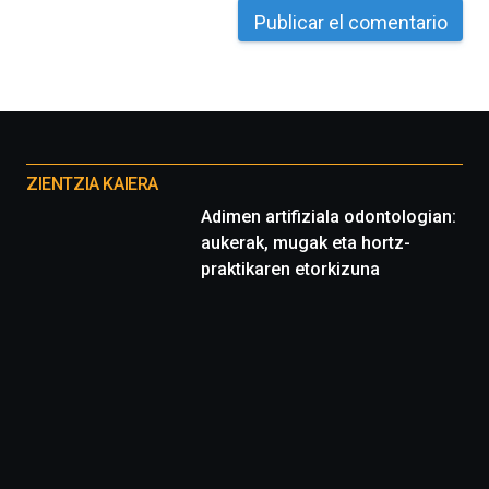
Otros
proyectos
ZIENTZIA KAIERA
Adimen artifiziala odontologian:
aukerak, mugak eta hortz-
praktikaren etorkizuna