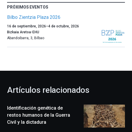
PRÓXIMOS EVENTOS
Bilbo Zientzia Plaza 2026
Un
16 de septiembre, 2026
–
4 de octubre, 2026
año
Bizkaia Aretoa-EHU
más,
Abandoibarra, 3
,
Bilbao
Bilbao
dará
la
bienvenida
al
otoño
con
la
Artículos relacionados
celebración
de
la
Identificación genética de
novena
edición
restos humanos de la Guerra
de
Civil y la dictadura
Bilbo
Zientzia