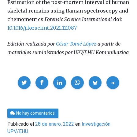
Estimation of the post-mortem interval of human
skeletal remains using Raman spectroscopy and
chemometrics
Forensic Science International
doi:
10.1016/j.forsciint.2021.111087
Edición realizada por
César Tomé López
a partir de
materiales suministrados por UPV/EHU Komunikazioa
Compartir
Por
No hay comentarios
César
Publicado el
28 de enero, 2022
en
Investigación
Tomé
UPV/EHU