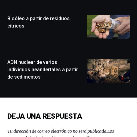
Plaza
(BZP),
Bioóleo a partir de residuos
un
festival
cítricos
que
llenará
la
ciudad
de
monólogos,
ADN nuclear de varios
exposiciones,
individuos neandertales a partir
conferencias,
de sedimentos
docufórums
y
espectáculos
de
ciencia
del
DEJA UNA RESPUESTA
16
de
septiembre
Tu dirección de correo electrónico no será publicada.
Los
al