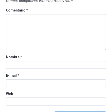
campos obligatorios están marcados con
*
4
de
Comentario
*
octubre.
La
iniciativa,
organizada
por
la
Cátedra…
Nombre
*
E-mail
*
Web