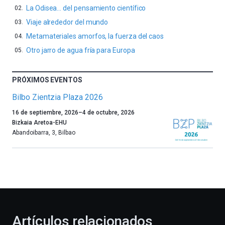
La Odisea… del pensamiento científico
Viaje alrededor del mundo
Metamateriales amorfos, la fuerza del caos
Otro jarro de agua fría para Europa
PRÓXIMOS EVENTOS
Bilbo Zientzia Plaza 2026
Un
16 de septiembre, 2026
–
4 de octubre, 2026
año
Bizkaia Aretoa-EHU
más,
Abandoibarra, 3
,
Bilbao
Bilbao
dará
la
bienvenida
al
otoño
con
la
Artículos relacionados
celebración