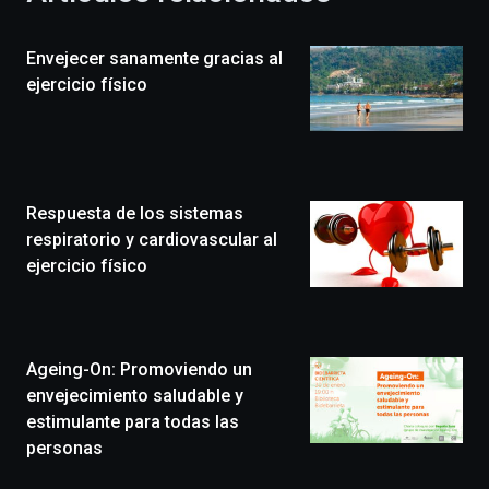
de
la
Envejecer sanamente gracias al
novena
edición
ejercicio físico
de
Bilbo
Zientzia
Plaza
(BZP),
Respuesta de los sistemas
un
festival
respiratorio y cardiovascular al
que
ejercicio físico
llenará
la
ciudad
de
monólogos,
Ageing-On: Promoviendo un
exposiciones,
envejecimiento saludable y
conferencias,
estimulante para todas las
docufórums
personas
y
espectáculos