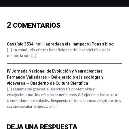
de
ciencia
del
16
2
COMENTARIOS
de
septiembre
al
4
Cas típic 3534: noi li agradaen els llampecs | Pons's blog
de
[…] un estudi, els efectes beneficiosos de l’exercici físic en la
octubre.
memòria són […]
La
iniciativa,
IV Jornada Nacional de Evolución y Neurociencias:
organizada
por
Fernando Valladares – Del ejercicio a la ecología y
la
viceversa — Cuaderno de Cultura Científica
Cátedra…
[…] sanamente gracias al ejercicio físicoMemoria y
envejecimiento: los efectos beneficiosos del ejercicio físico son
tremendamente volátile…Respuesta de los sistemas respiratorio y
cardiovascular al ejercicio […]
DEJA UNA RESPUESTA