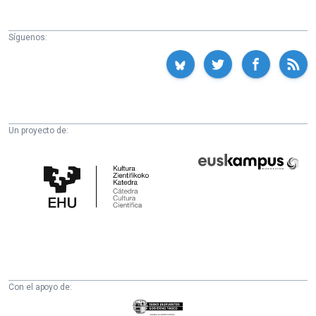
Síguenos:
Un proyecto de:
Cátedra
Euskampus
de
Fundazioa
Cultura
Científica
de
la
UPV/EHU
Con el apoyo de:
Eusko