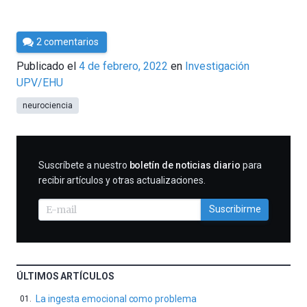
Por
2 comentarios
César
Publicado el
4 de febrero, 2022
en
Investigación
Tomé
UPV/EHU
neurociencia
SUSCRIBIRME
Suscríbete a nuestro
boletín de noticias diario
para
recibir artículos y otras actualizaciones.
Suscribirme
ÚLTIMOS ARTÍCULOS
La ingesta emocional como problema