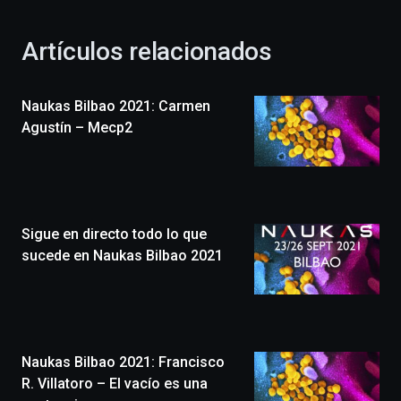
otoño
con
la
Artículos relacionados
celebración
de
la
Naukas Bilbao 2021: Carmen
novena
edición
Agustín – Mecp2
de
Bilbo
Zientzia
Plaza
(BZP),
Sigue en directo todo lo que
un
festival
sucede en Naukas Bilbao 2021
que
llenará
la
ciudad
de
monólogos,
Naukas Bilbao 2021: Francisco
exposiciones,
R. Villatoro – El vacío es una
conferencias,