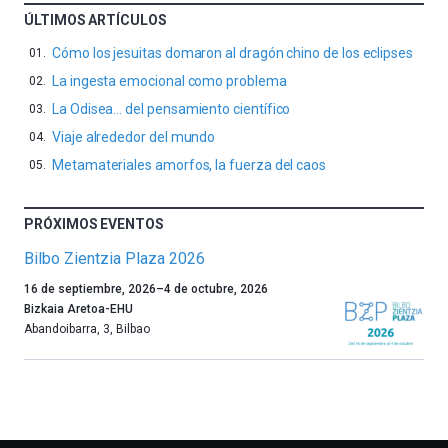
ÚLTIMOS ARTÍCULOS
Cómo los jesuitas domaron al dragón chino de los eclipses
La ingesta emocional como problema
La Odisea… del pensamiento científico
Viaje alrededor del mundo
Metamateriales amorfos, la fuerza del caos
PRÓXIMOS EVENTOS
Bilbo Zientzia Plaza 2026
Un
16 de septiembre, 2026
–
4 de octubre, 2026
año
Bizkaia Aretoa-EHU
más,
Abandoibarra, 3
,
Bilbao
Bilbao
dará
la
bienvenida
al