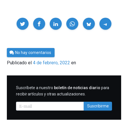
Compartir
Por
No hay comentarios
César
Publicado el
4 de febrero, 2022
en
Tomé
SUSCRIBIRME
Suscríbete a nuestro
boletín de noticias diario
para
recibir artículos y otras actualizaciones.
Suscribirme