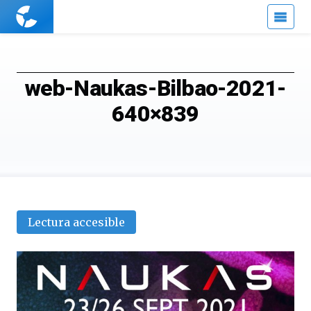
Cuaderno
de
Cultura
Científica
web-Naukas-Bilbao-2021-
640×839
Lectura accesible