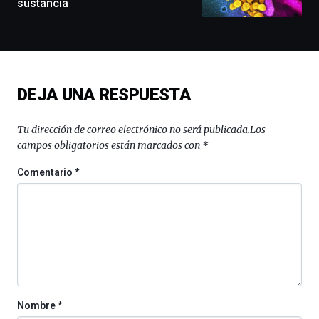
sustancia
docufórums
y
espectáculos
de
ciencia
del
DEJA UNA RESPUESTA
16
de
septiembre
Tu dirección de correo electrónico no será publicada.
Los
al
campos obligatorios están marcados con
*
4
de
Comentario
*
octubre.
La
iniciativa,
organizada
por
la
Cátedra…
Nombre
*