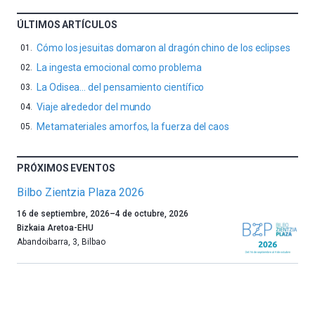
ÚLTIMOS ARTÍCULOS
Cómo los jesuitas domaron al dragón chino de los eclipses
La ingesta emocional como problema
La Odisea… del pensamiento científico
Viaje alrededor del mundo
Metamateriales amorfos, la fuerza del caos
PRÓXIMOS EVENTOS
Bilbo Zientzia Plaza 2026
Un
16 de septiembre, 2026
–
4 de octubre, 2026
año
Bizkaia Aretoa-EHU
más,
Abandoibarra, 3
,
Bilbao
Bilbao
dará
la
bienvenida
al