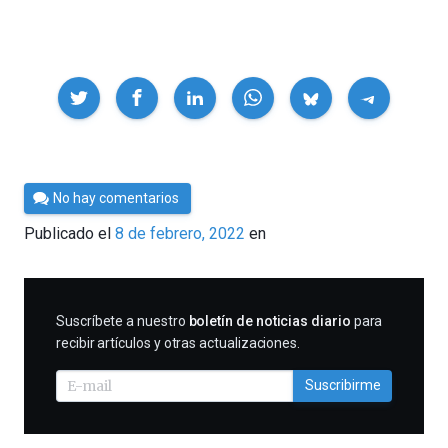
Compartir
Por
No hay comentarios
César
Publicado el
8 de febrero, 2022
en
Tomé
SUSCRIBIRME
Suscríbete a nuestro
boletín de noticias diario
para
recibir artículos y otras actualizaciones.
Suscribirme