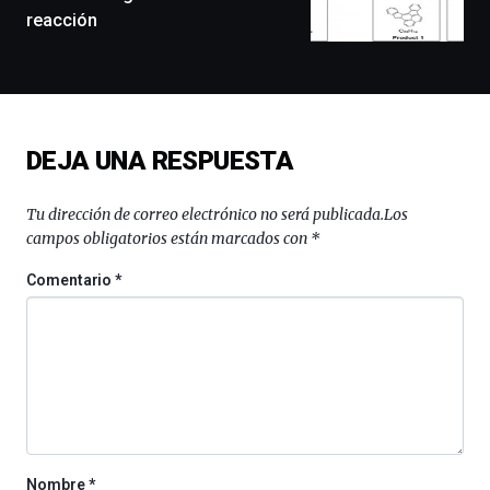
conferencias,
reacción
docufórums
y
espectáculos
de
ciencia
del
DEJA UNA RESPUESTA
16
de
septiembre
Tu dirección de correo electrónico no será publicada.
Los
al
campos obligatorios están marcados con
*
4
de
Comentario
*
octubre.
La
iniciativa,
organizada
por
la
Cátedra…
Nombre
*