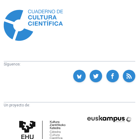
Información
Síguenos:
Un proyecto de:
Cátedra
Euskampus
de
Fundazioa
Cultura
Científica