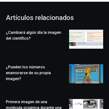
otoño
con
la
Artículos relacionados
celebración
de
la
¿Cambiará algún día la imagen
novena
edición
del científico?
de
Bilbo
Zientzia
Plaza
(BZP),
¿Pueden los números
un
festival
enamorarse de su propia
que
imagen?
llenará
la
ciudad
de
monólogos,
Primera imagen de una
exposiciones,
molécula orgánica durante una