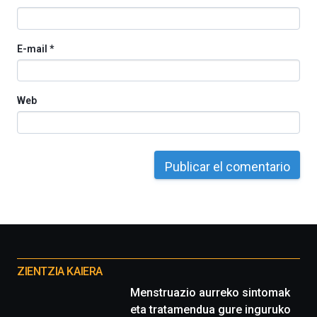
E-mail
*
Web
Otros
proyectos
ZIENTZIA KAIERA
Menstruazio aurreko sintomak
eta tratamendua gure inguruko