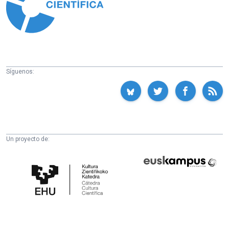
Síguenos:
Un proyecto de:
Cátedra
Euskampus
de
Fundazioa
Cultura
Científica
de
la
UPV/EHU