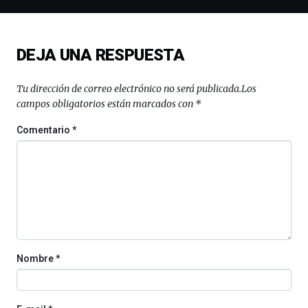
de
ciencia
del
DEJA UNA RESPUESTA
16
de
septiembre
Tu dirección de correo electrónico no será publicada.
Los
al
campos obligatorios están marcados con
*
4
de
Comentario
*
octubre.
La
iniciativa,
organizada
por
la
Cátedra…
Nombre
*