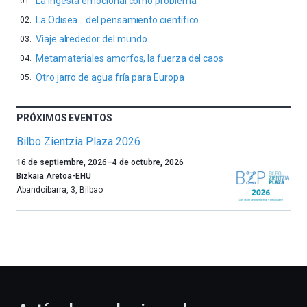
La ingesta emocional como problema
La Odisea… del pensamiento científico
Viaje alrededor del mundo
Metamateriales amorfos, la fuerza del caos
Otro jarro de agua fría para Europa
PRÓXIMOS EVENTOS
Bilbo Zientzia Plaza 2026
Un
16 de septiembre, 2026
–
4 de octubre, 2026
año
Bizkaia Aretoa-EHU
más,
Abandoibarra, 3
,
Bilbao
Bilbao
dará
la
bienvenida
al
otoño
con
la