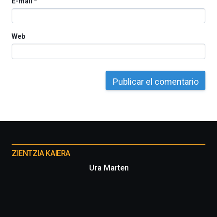
E-mail
*
Web
Otros
proyectos
ZIENTZIA KAIERA
Ura Marten