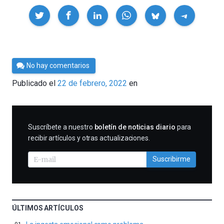
Compartir
Por
No hay comentarios
César
Publicado el
22 de febrero, 2022
en
Tomé
SUSCRIBIRME
Suscríbete a nuestro
boletín de noticias diario
para
recibir artículos y otras actualizaciones.
Suscribirme
ÚLTIMOS ARTÍCULOS