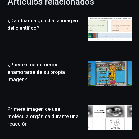
Artículos relacionados
celebración
de
la
¿Cambiará algún día la imagen
novena
edición
del científico?
de
Bilbo
Zientzia
Plaza
(BZP),
¿Pueden los números
un
festival
enamorarse de su propia
que
imagen?
llenará
la
ciudad
de
monólogos,
Primera imagen de una
exposiciones,
molécula orgánica durante una
conferencias,
reacción
docufórums
y
espectáculos