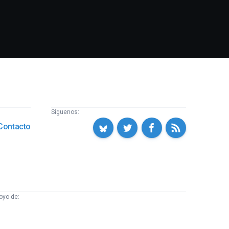
Síguenos:
Contacto
oyo de: