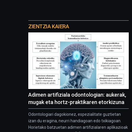
Otros
proyectos
ZIENTZIA KAIERA
Adimen artifiziala odontologian: aukerak,
mugak eta hortz-praktikaren etorkizuna
Odontologiari dagokionez, espezialitate guztietan
izan du eragina, neurri handiagoan edo txikiagoan.
Horietako batzuetan adimen artifizialaren aplikazioak