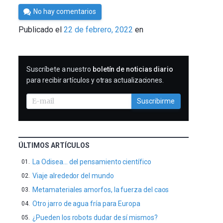
Por
No hay comentarios
César
Publicado el
22 de febrero, 2022
en
Tomé
SUSCRIBIRME
Suscríbete a nuestro
boletín de noticias diario
para recibir artículos y otras actualizaciones.
Suscribirme
ÚLTIMOS ARTÍCULOS
La Odisea… del pensamiento científico
Viaje alrededor del mundo
Metamateriales amorfos, la fuerza del caos
Otro jarro de agua fría para Europa
¿Pueden los robots dudar de sí mismos?