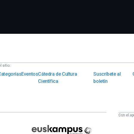
 sitio:
Categorías
Eventos
Cátedra de Cultura
Suscríbete al
Científica
boletín
Con el ap
Euskampus
Fundazioa