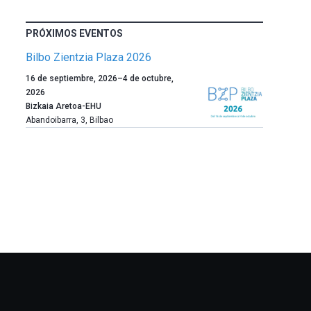
PRÓXIMOS EVENTOS
Bilbo Zientzia Plaza 2026
Un
16 de septiembre, 2026
–
4 de octubre,
año
2026
más,
Bizkaia Aretoa-EHU
Bilbao
Abandoibarra, 3
,
Bilbao
dará
la
bienvenida
al
otoño
con
la
celebración
de
la
novena
edición
de