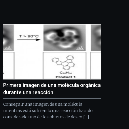
Bilbo
Zientzia
Plaza
(BZP),
un
festival
que
llenará
la
ciudad
de
monólogos,
exposiciones,
conferencias,
docufórums
Primera imagen de una molécula orgánica
y
durante una reacción
espectáculos
de
Conseguir una imagen de una molécula
ciencia
mientras está sufriendo una reacción ha sido
del
considerado uno de los objetos de deseo […]
16
de
septiembre