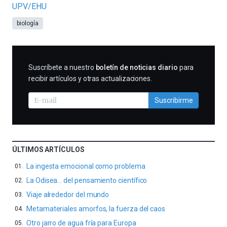
UPV/EHU
biología
SUSCRIBIRME
Suscríbete a nuestro
boletín de noticias diario
para
recibir artículos y otras actualizaciones.
Suscribirme
ÚLTIMOS ARTÍCULOS
La ingesta emocional como problema
La Odisea… del pensamiento científico
Viaje alrededor del mundo
Metamateriales amorfos, la fuerza del caos
Otro jarro de agua fría para Europa