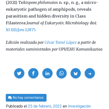
(2021)
Txikispora philomaios
n. sp., n. g., a micro-
eukaryotic pathogen of amphipods, reveals
parasitism and hidden diversity in Class
Filasterea
Journal of Eukaryotic Microbiology
doi:
10.1111/jeu.12875
Edición realizada por
César Tomé López
a partir de
materiales suministrados por UPV/EHU Komunikazioa
Compartir
Por
No hay comentarios
César
Publicado el
25 de febrero, 2022
en
Investigación
Tomé