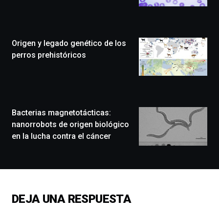
Bilbo
Zientzia
Plaza
(BZP),
Origen y legado genético de los
un
festival
perros prehistóricos
que
llenará
la
ciudad
de
monólogos,
Bacterias magnetotácticas:
exposiciones,
nanorrobots de origen biológico
conferencias,
en la lucha contra el cáncer
docufórums
y
espectáculos
de
ciencia
del
DEJA UNA RESPUESTA
16
de
septiembre