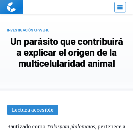
Cuaderno
de
Cultura
Científica
INVESTIGACIÓN UPV/EHU
Un parásito que contribuirá
a explicar el origen de la
multicelularidad animal
Lectura accesible
Bautizado como
Txikispora philomaios
, pertenece a