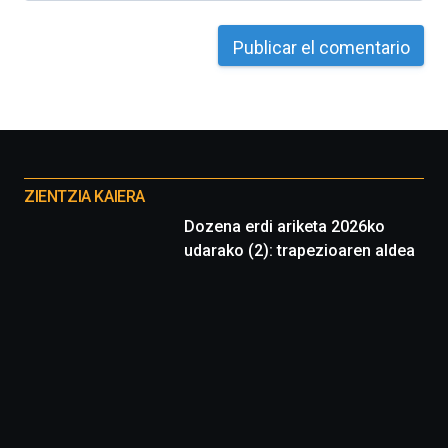
Otros
proyectos
ZIENTZIA KAIERA
Dozena erdi ariketa 2026ko
udarako (2): trapezioaren aldea