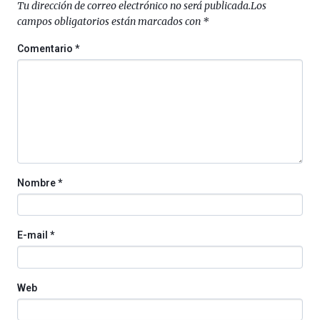
Tu dirección de correo electrónico no será publicada.
Los
al
campos obligatorios están marcados con
*
4
de
Comentario
*
octubre.
La
iniciativa,
organizada
por
la
Cátedra…
Nombre
*
E-mail
*
Web