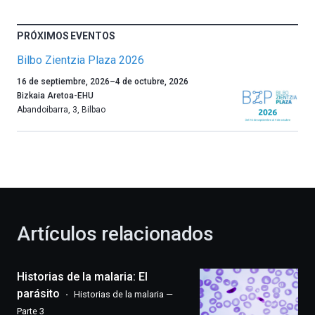
PRÓXIMOS EVENTOS
Bilbo Zientzia Plaza 2026
Un
16 de septiembre, 2026
–
4 de octubre, 2026
año
Bizkaia Aretoa-EHU
más,
Abandoibarra, 3
,
Bilbao
Bilbao
dará
la
bienvenida
al
otoño
con
la
Artículos relacionados
celebración
de
la
Historias de la malaria: El
novena
edición
parásito
Historias de la malaria —
de
Parte 3