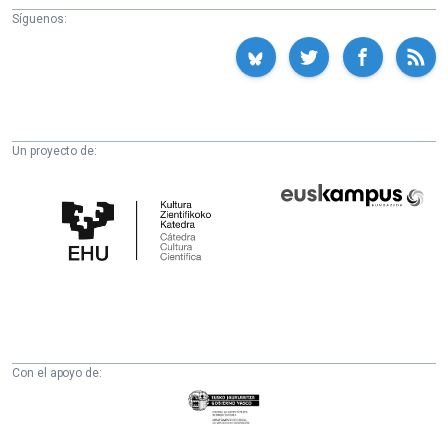
Síguenos:
Un proyecto de:
Cátedra
Euskampus
de
Fundazioa
Cultura
Científica
de
la
UPV/EHU
Con el apoyo de:
Eusko
Jaurlaritza