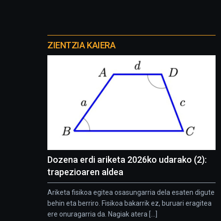
Otros
proyectos
ZIENTZIA KAIERA
Dozena erdi ariketa 2026ko udarako (2):
trapezioaren aldea
Ariketa fisikoa egitea osasungarria dela esaten digute
behin eta berriro. Fisikoa bakarrik ez, buruari eragitea
ere onuragarria da. Nagiak atera [...]