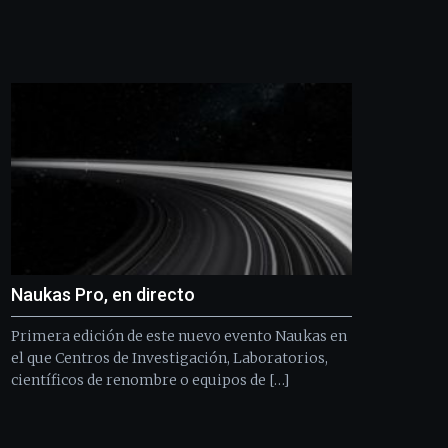
Bilbo
Zientzia
Plaza
(BZP),
un
festival
que
llenará
la
ciudad
de
monólogos,
exposiciones,
conferencias,
docufórums
Naukas Pro, en directo
y
espectáculos
Primera edición de este nuevo evento Naukas en
de
el que Centros de Investigación, Laboratorios,
ciencia
científicos de renombre o equipos de […]
del
16
de
septiembre