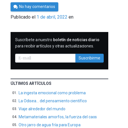
Por
No hay comentarios
César
Publicado el
1 de abril, 2022
en
Tomé
SUSCRIBIRME
Suscríbete a nuestro
boletín de noticias diario
para recibir artículos y otras actualizaciones.
Suscribirme
ÚLTIMOS ARTÍCULOS
La ingesta emocional como problema
La Odisea… del pensamiento científico
Viaje alrededor del mundo
Metamateriales amorfos, la fuerza del caos
Otro jarro de agua fría para Europa