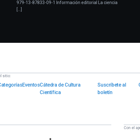
979-13-87833-09-1 Información editorial La ciencia
[...]
 sitio:
Categorías
Eventos
Cátedra de Cultura
Suscríbete al
Científica
boletín
Con el ap
Euskampus