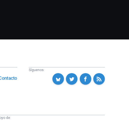
Síguenos:
Contacto
oyo de: