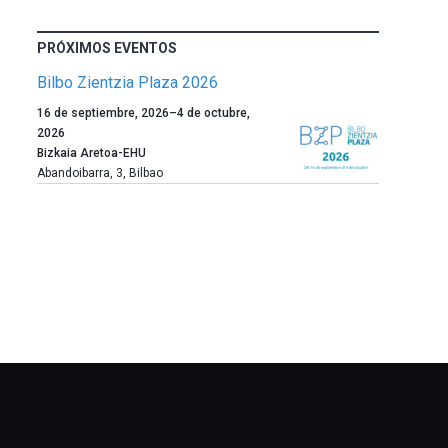
PRÓXIMOS EVENTOS
Bilbo Zientzia Plaza 2026
Un
16 de septiembre, 2026
–
4 de octubre,
año
2026
más,
Bizkaia Aretoa-EHU
Bilbao
Abandoibarra, 3
,
Bilbao
dará
la
bienvenida
al
otoño
con
la
celebración
de
la
novena
edición
de