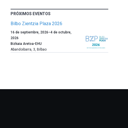
PRÓXIMOS EVENTOS
Bilbo Zientzia Plaza 2026
Un
16 de septiembre, 2026
–
4 de octubre,
año
2026
más,
Bizkaia Aretoa-EHU
Bilbao
Abandoibarra, 3
,
Bilbao
dará
la
bienvenida
al
otoño
con
la
celebración
de
la
novena
edición
de