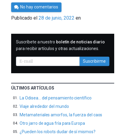
Por
No hay comentarios
César
Publicado el
28 de junio, 2022
en
Tomé
SUSCRIBIRME
Suscríbete a nuestro
boletín de noticias diario
para recibir artículos y otras actualizaciones.
Suscribirme
ÚLTIMOS ARTÍCULOS
La Odisea… del pensamiento científico
Viaje alrededor del mundo
Metamateriales amorfos, la fuerza del caos
Otro jarro de agua fría para Europa
¿Pueden los robots dudar de sí mismos?