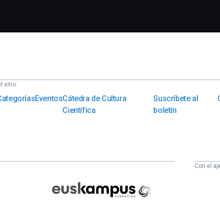
 sitio:
Categorías
Eventos
Cátedra de Cultura
Suscríbete al
Científica
boletín
Con el ap
Euskampus
Fundazioa