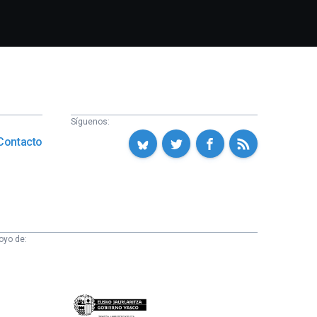
Síguenos:
Contacto
oyo de:
Eusko