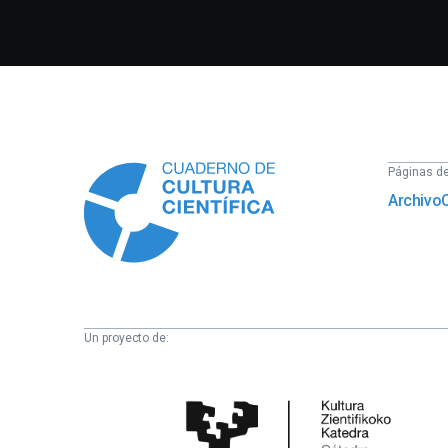
Información
Páginas del
Archivo
Un proyecto de:
Cátedra
de
Cultura
Científica