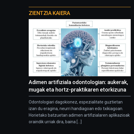
Otros
proyectos
ZIENTZIA KAIERA
Adimen artifiziala odontologian: aukerak,
mugak eta hortz-praktikaren etorkizuna
Odontologiari dagokionez, espezialitate guztietan
izan du eragina, neurri handiagoan edo txikiagoan.
Horietako batzuetan adimen artifizialaren aplikazioak
oraindik urriak dira, baina [...]