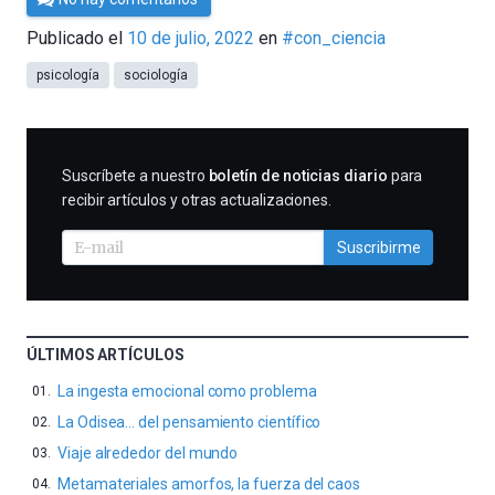
Cultura
Publicado el
10 de julio, 2022
en
#con_ciencia
Cientifica
psicología
sociología
SUSCRIBIRME
Suscríbete a nuestro
boletín de noticias diario
para
recibir artículos y otras actualizaciones.
Suscribirme
ÚLTIMOS ARTÍCULOS
La ingesta emocional como problema
La Odisea… del pensamiento científico
Viaje alrededor del mundo
Metamateriales amorfos, la fuerza del caos