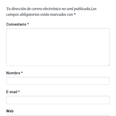
de
septiembre
Tu dirección de correo electrónico no será publicada.
Los
al
campos obligatorios están marcados con
*
4
de
Comentario
*
octubre.
La
iniciativa,
organizada
por
la
Cátedra…
Nombre
*
E-mail
*
Web