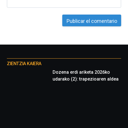
Otros
proyectos
ZIENTZIA KAIERA
Dozena erdi ariketa 2026ko
udarako (2): trapezioaren aldea