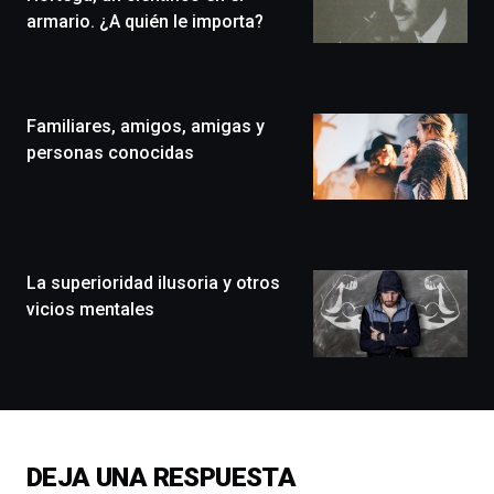
de
armario. ¿A quién le importa?
Bilbo
Zientzia
Plaza
(BZP),
Familiares, amigos, amigas y
un
festival
personas conocidas
que
llenará
la
ciudad
de
monólogos,
La superioridad ilusoria y otros
exposiciones,
vicios mentales
conferencias,
docufórums
y
espectáculos
de
ciencia
del
DEJA UNA RESPUESTA
16