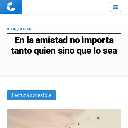
Cuaderno
de
Cultura
Científica
#CON_CIENCIA
En la amistad no importa
tanto quien sino que lo sea
Lectura accesible