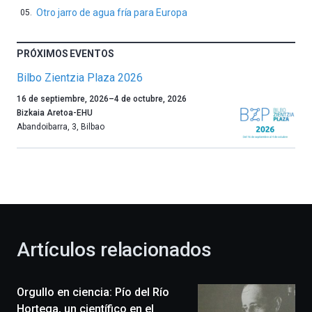
Otro jarro de agua fría para Europa
PRÓXIMOS EVENTOS
Bilbo Zientzia Plaza 2026
Un
16 de septiembre, 2026
–
4 de octubre, 2026
año
Bizkaia Aretoa-EHU
más,
Abandoibarra, 3
,
Bilbao
Bilbao
dará
la
bienvenida
al
otoño
con
la
Artículos relacionados
celebración
de
la
Orgullo en ciencia: Pío del Río
novena
edición
Hortega, un científico en el