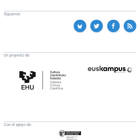
Síguenos:
Un proyecto de:
Cátedra
Euskampus
de
Fundazioa
Cultura
Científica
de
la
UPV/EHU
Con el apoyo de:
Eusko