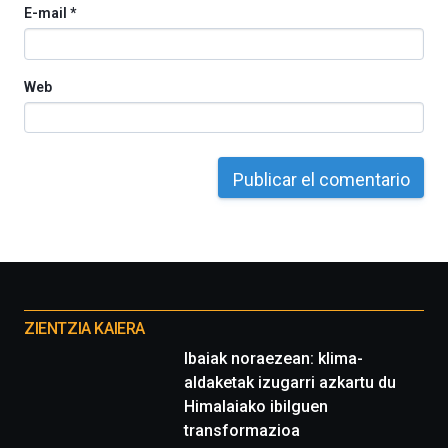
E-mail
*
del
16
de
septiembre
Web
al
4
de
octubre.
La
iniciativa,
organizada
por
la
Cátedra…
Otros
proyectos
ZIENTZIA KAIERA
Ibaiak noraezean: klima-
aldaketak izugarri azkartu du
Himalaiako ibilguen
transformazioa