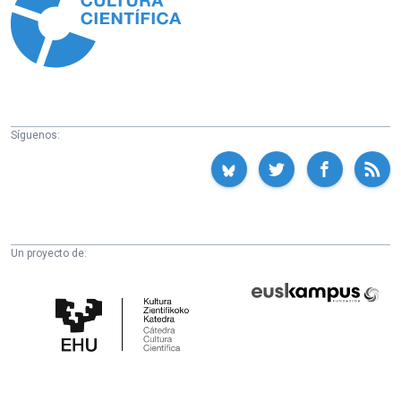
Síguenos:
Un proyecto de:
Cátedra
Euskampus
de
Fundazioa
Cultura
Científica
de
la