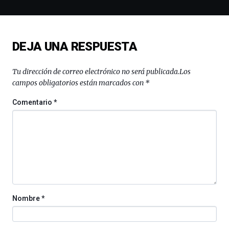
la
novena
edición
de
DEJA UNA RESPUESTA
Bilbo
Zientzia
Plaza
Tu dirección de correo electrónico no será publicada.
Los
(BZP),
campos obligatorios están marcados con
*
un
festival
Comentario
*
que
llenará
la
ciudad
de
monólogos,
exposiciones,
conferencias,
docufórums
Nombre
*
y
espectáculos
de
ciencia