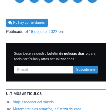
Por
No hay comentarios
César
Publicado el
18 de julio, 2022
en
Tomé
SUSCRIBIRME
Suscríbete a nuestro
boletín de noticias diario
para
recibir artículos y otras actualizaciones.
Suscribirme
ÚLTIMOS ARTÍCULOS
Viaje alrededor del mundo
Metamateriales amorfos, la fuerza del caos