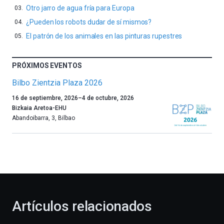
Otro jarro de agua fría para Europa
¿Pueden los robots dudar de sí mismos?
El patrón de los animales en las pinturas rupestres
PRÓXIMOS EVENTOS
Bilbo Zientzia Plaza 2026
Un
16 de septiembre, 2026
–
4 de octubre, 2026
año
Bizkaia Aretoa-EHU
más,
Abandoibarra, 3
,
Bilbao
Bilbao
dará
la
bienvenida
al
otoño
con
la
Artículos relacionados
celebración
de