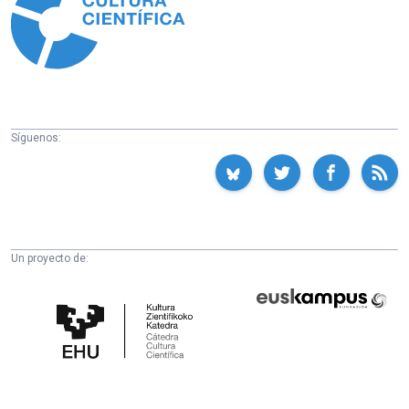
Síguenos:
Un proyecto de:
Cátedra
Euskampus
de
Fundazioa
Cultura
Científica
de
la