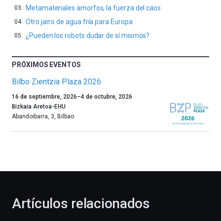
Metamateriales amorfos, la fuerza del caos
Otro jarro de agua fría para Europa
¿Pueden los robots dudar de sí mismos?
PRÓXIMOS EVENTOS
Bilbo Zientzia Plaza 2026
Un
16 de septiembre, 2026
–
4 de octubre, 2026
año
Bizkaia Aretoa-EHU
más,
Abandoibarra, 3
,
Bilbao
Bilbao
dará
la
bienvenida
al
otoño
con
la
Artículos relacionados
celebración
de