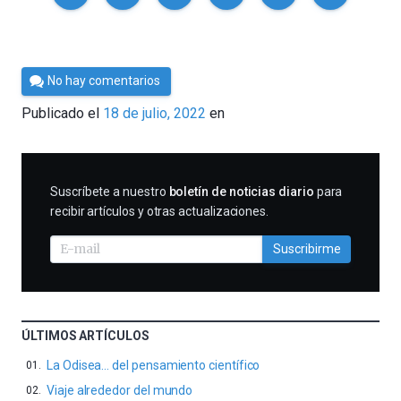
Por
No hay comentarios
César
Publicado el
18 de julio, 2022
en
Tomé
SUSCRIBIRME
Suscríbete a nuestro
boletín de noticias diario
para
recibir artículos y otras actualizaciones.
Suscribirme
ÚLTIMOS ARTÍCULOS
La Odisea… del pensamiento científico
Viaje alrededor del mundo