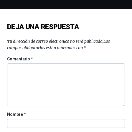
la
novena
edición
de
DEJA UNA RESPUESTA
Bilbo
Zientzia
Plaza
Tu dirección de correo electrónico no será publicada.
Los
(BZP),
campos obligatorios están marcados con
*
un
festival
Comentario
*
que
llenará
la
ciudad
de
monólogos,
exposiciones,
conferencias,
docufórums
Nombre
*
y
espectáculos
de
ciencia