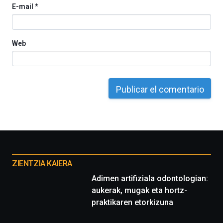
E-mail
*
del
16
de
septiembre
Web
al
4
de
octubre.
La
iniciativa,
organizada
por
la
Cátedra…
Otros
proyectos
ZIENTZIA KAIERA
Adimen artifiziala odontologian:
aukerak, mugak eta hortz-
praktikaren etorkizuna