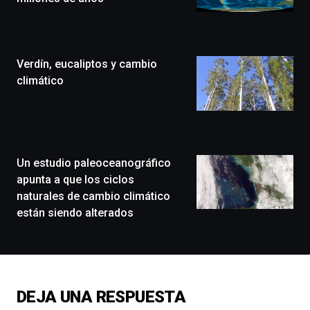
Bilbo
Zientzia
Plaza
(BZP),
Verdín, eucaliptos y cambio
un
festival
climático
que
llenará
la
ciudad
de
monólogos,
Un estudio paleoceanográfico
exposiciones,
apunta a que los ciclos
conferencias,
naturales de cambio climático
docufórums
están siendo alterados
y
espectáculos
de
ciencia
del
16
DEJA UNA RESPUESTA
de