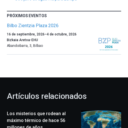
PRÓXIMOS EVENTOS
Bilbo Zientzia Plaza 2026
Un
16 de septiembre, 2026
–
4 de octubre, 2026
año
Bizkaia Aretoa-EHU
más,
Abandoibarra, 3
,
Bilbao
Bilbao
dará
la
bienvenida
al
otoño
con
la
Artículos relacionados
celebración
de
la
Los misterios que rodean al
novena
edición
máximo térmico de hace 56
de
millones de años