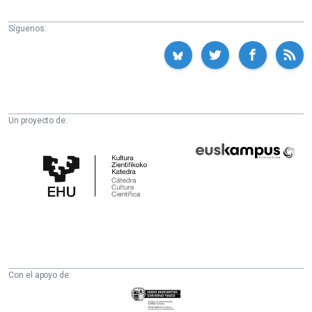
Síguenos:
Un proyecto de:
Cátedra
Euskampus
de
Fundazioa
Cultura
Científica
de
la
UPV/EHU
Con el apoyo de:
Eusko
Jaurlaritza