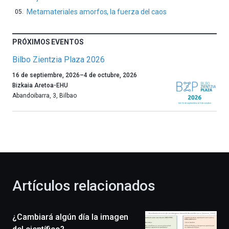
Metamateriales amorfos, la fuerza del caos
PRÓXIMOS EVENTOS
Bilbo Zientzia Plaza 2026
Un
16 de septiembre, 2026
–
4 de octubre, 2026
año
Bizkaia Aretoa-EHU
más,
Abandoibarra, 3
,
Bilbao
Bilbao
dará
la
bienvenida
al
otoño
con
la
Artículos relacionados
celebración
de
la
¿Cambiará algún día la imagen
novena
edición