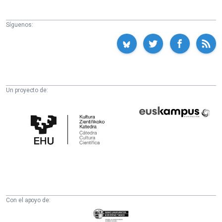
Síguenos:
Un proyecto de:
Cátedra
Euskampus
de
Fundazioa
Cultura
Científica
de
la
UPV/EHU
Con el apoyo de:
Eusko