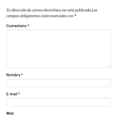
de
septiembre
Tu dirección de correo electrónico no será publicada.
Los
al
campos obligatorios están marcados con
*
4
de
Comentario
*
octubre.
La
iniciativa,
organizada
por
la
Cátedra…
Nombre
*
E-mail
*
Web