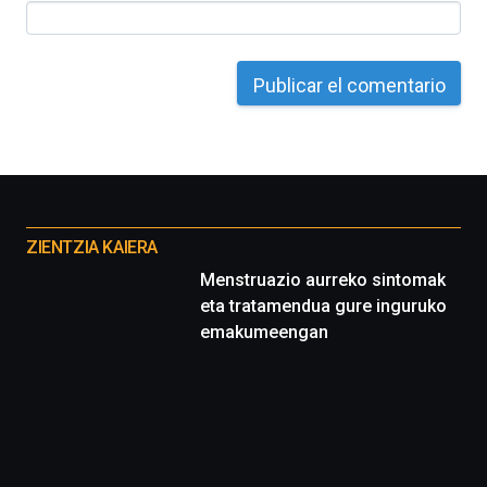
Otros
proyectos
ZIENTZIA KAIERA
Menstruazio aurreko sintomak
eta tratamendua gure inguruko
emakumeengan