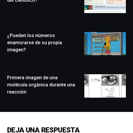
del científico?
de
Bilbo
Zientzia
Plaza
(BZP),
¿Pueden los números
un
festival
enamorarse de su propia
que
imagen?
llenará
la
ciudad
de
monólogos,
Primera imagen de una
exposiciones,
molécula orgánica durante una
conferencias,
reacción
docufórums
y
espectáculos
de
ciencia
del
DEJA UNA RESPUESTA
16