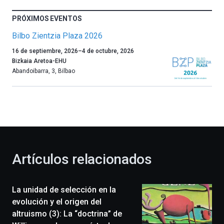
PRÓXIMOS EVENTOS
Bilbo Zientzia Plaza 2026
Un
16 de septiembre, 2026
–
4 de octubre, 2026
año
Bizkaia Aretoa-EHU
más,
Abandoibarra, 3
,
Bilbao
Bilbao
dará
la
bienvenida
al
otoño
con
la
Artículos relacionados
celebración
de
la
La unidad de selección en la
novena
edición
evolución y el origen del
de
altruismo (3): La “doctrina” de
Bilbo