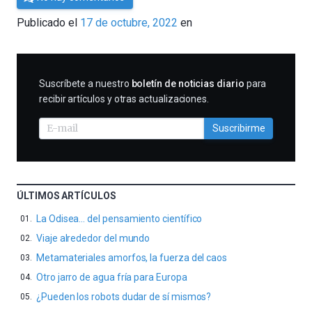
César
Publicado el
17 de octubre, 2022
en
Tomé
SUSCRIBIRME
Suscríbete a nuestro
boletín de noticias diario
para
recibir artículos y otras actualizaciones.
Suscribirme
ÚLTIMOS ARTÍCULOS
La Odisea… del pensamiento científico
Viaje alrededor del mundo
Metamateriales amorfos, la fuerza del caos
Otro jarro de agua fría para Europa
¿Pueden los robots dudar de sí mismos?