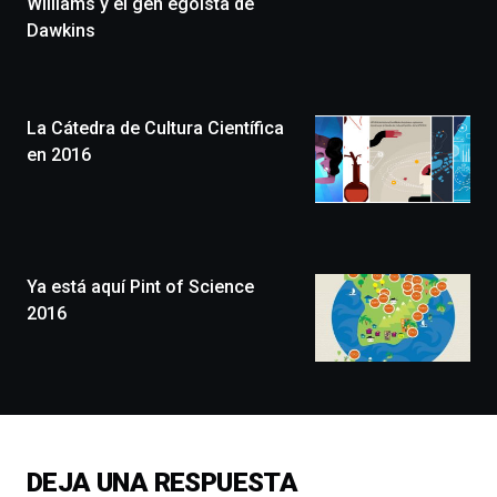
Williams y el gen egoísta de
Zientzia
Dawkins
Plaza
(BZP),
un
festival
que
La Cátedra de Cultura Científica
llenará
en 2016
la
ciudad
de
monólogos,
exposiciones,
conferencias,
Ya está aquí Pint of Science
docufórums
2016
y
espectáculos
de
ciencia
del
16
de
DEJA UNA RESPUESTA
septiembre