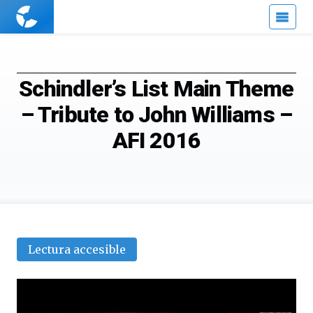
Cuaderno
de
Cultura
Científica
Schindler’s List Main Theme
– Tribute to John Williams –
AFI 2016
Lectura accesible