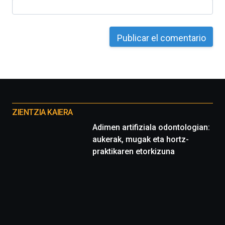
Otros
proyectos
ZIENTZIA KAIERA
Adimen artifiziala odontologian:
aukerak, mugak eta hortz-
praktikaren etorkizuna