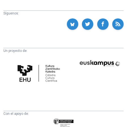
Síguenos:
Un proyecto de:
Cátedra
Euskampus
de
Fundazioa
Cultura
Científica
de
la
UPV/EHU
Con el apoyo de:
Eusko