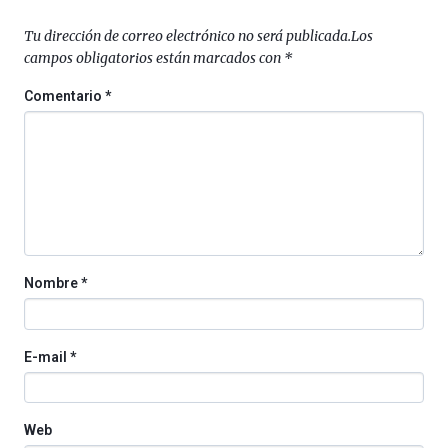
al
4
Tu dirección de correo electrónico no será publicada.
Los
de
campos obligatorios están marcados con
*
octubre.
La
Comentario
*
iniciativa,
organizada
por
la
Cátedra…
Nombre
*
E-mail
*
Web