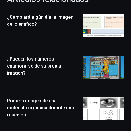
celebración
de
la
¿Cambiará algún día la imagen
novena
edición
del científico?
de
Bilbo
Zientzia
Plaza
(BZP),
¿Pueden los números
un
festival
enamorarse de su propia
que
imagen?
llenará
la
ciudad
de
monólogos,
Primera imagen de una
exposiciones,
molécula orgánica durante una
conferencias,
reacción
docufórums
y
espectáculos