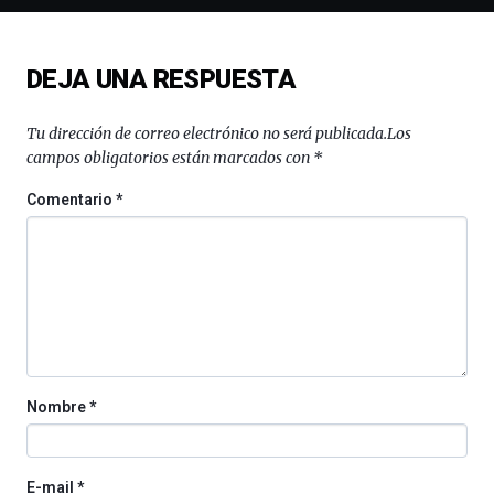
de
ciencia
del
DEJA UNA RESPUESTA
16
de
septiembre
Tu dirección de correo electrónico no será publicada.
Los
al
campos obligatorios están marcados con
*
4
de
Comentario
*
octubre.
La
iniciativa,
organizada
por
la
Cátedra…
Nombre
*
E-mail
*