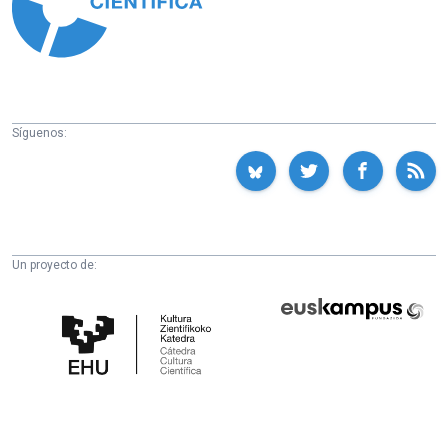
Síguenos:
Un proyecto de:
Cátedra
Euskampus
de
Fundazioa
Cultura
Científica
de
la
UPV/EHU