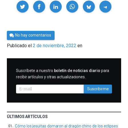
Compartir
Por
No hay comentarios
César
Publicado el
2 de noviembre, 2022
en
Tomé
SUSCRIBIRME
Suscríbete a nuestro
boletín de noticias diario
para
recibir artículos y otras actualizaciones.
Suscribirme
ÚLTIMOS ARTÍCULOS
Cómo los jesuitas domaron al dragón chino de los eclipses