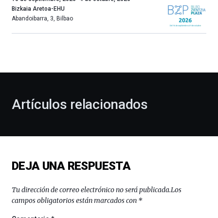
año
Bizkaia Aretoa-EHU
más,
Abandoibarra, 3
,
Bilbao
Bilbao
dará
la
bienvenida
al
otoño
con
la
Artículos relacionados
celebración
de
la
novena
edición
de
DEJA UNA RESPUESTA
Bilbo
Zientzia
Plaza
Tu dirección de correo electrónico no será publicada.
Los
(BZP),
campos obligatorios están marcados con
*
un
festival