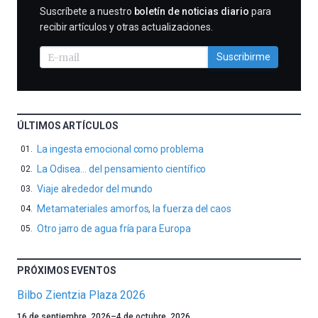
SUSCRIBIRME
Suscríbete a nuestro
boletín de noticias diario
para
recibir artículos y otras actualizaciones.
Suscribirme
ÚLTIMOS ARTÍCULOS
La ingesta emocional como problema
La Odisea… del pensamiento científico
Viaje alrededor del mundo
Metamateriales amorfos, la fuerza del caos
Otro jarro de agua fría para Europa
PRÓXIMOS EVENTOS
Bilbo Zientzia Plaza 2026
Un
16 de septiembre, 2026
–
4 de octubre, 2026