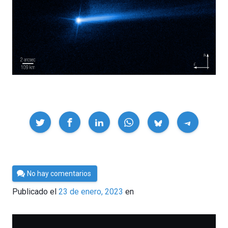
Compartir
Por
No hay comentarios
César
Publicado el
23 de enero, 2023
en
Tomé