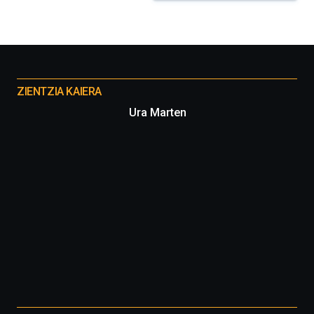
iniciativa,
organizada
por
la
Cátedra…
Otros
proyectos
ZIENTZIA KAIERA
Ura Marten