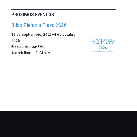
PRÓXIMOS EVENTOS
Bilbo Zientzia Plaza 2026
Un
16 de septiembre, 2026
–
4 de octubre,
año
2026
más,
Bizkaia Aretoa-EHU
Bilbao
Abandoibarra, 3
,
Bilbao
dará
la
bienvenida
al
otoño
con
la
celebración
de
la
novena
edición
de