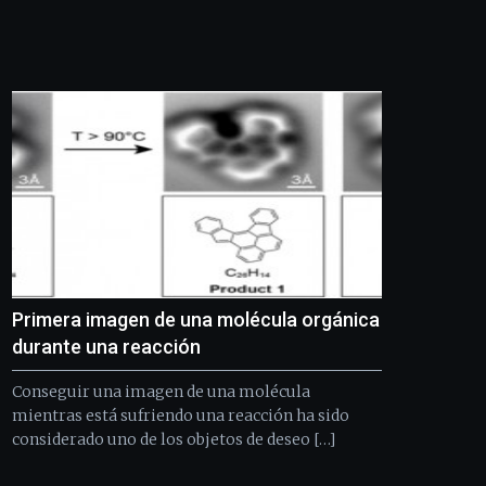
Bilbo
Zientzia
Plaza
(BZP),
un
festival
que
llenará
la
ciudad
de
monólogos,
exposiciones,
conferencias,
docufórums
Primera imagen de una molécula orgánica
y
durante una reacción
espectáculos
de
Conseguir una imagen de una molécula
ciencia
mientras está sufriendo una reacción ha sido
del
considerado uno de los objetos de deseo […]
16
de
septiembre