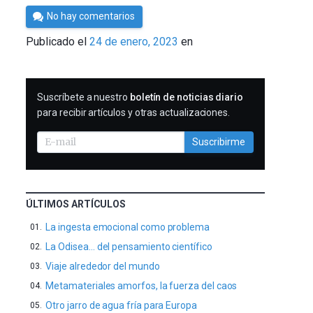
Por
No hay comentarios
César
Publicado el
24 de enero, 2023
en
Tomé
SUSCRIBIRME
Suscríbete a nuestro
boletín de noticias diario
para recibir artículos y otras actualizaciones.
Suscribirme
ÚLTIMOS ARTÍCULOS
La ingesta emocional como problema
La Odisea… del pensamiento científico
Viaje alrededor del mundo
Metamateriales amorfos, la fuerza del caos
Otro jarro de agua fría para Europa