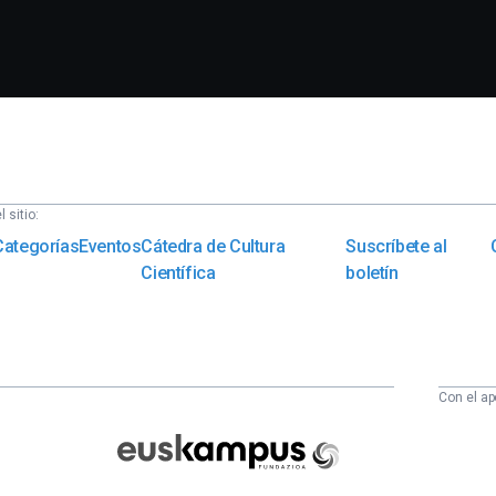
 sitio:
Categorías
Eventos
Cátedra de Cultura
Suscríbete al
Científica
boletín
Con el ap
Euskampus
Fundazioa