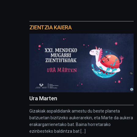
Otros
proyectos
ZIENTZIA KAIERA
Ura Marten
Gizakiak aspaldidanik amestu du beste planeta
batzuetan bizitzeko aukerarekin, eta Marte da aukera
erakargarrienetako bat. Baina horretarako
ezinbesteko baldintza bat [...]