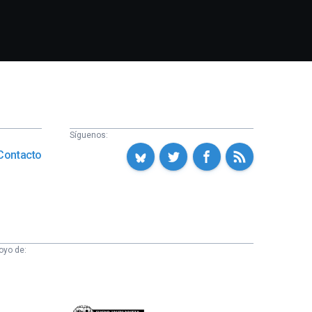
Síguenos:
Contacto
oyo de: