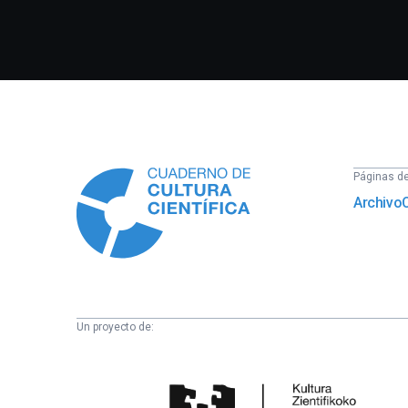
Información
Páginas del
Archivo
Un proyecto de:
Cátedra
de
Cultura