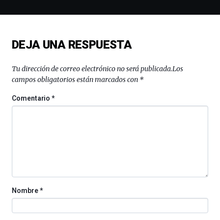
la
novena
edición
de
DEJA UNA RESPUESTA
Bilbo
Zientzia
Plaza
Tu dirección de correo electrónico no será publicada.
Los
(BZP),
campos obligatorios están marcados con
*
un
festival
Comentario
*
que
llenará
la
ciudad
de
monólogos,
exposiciones,
conferencias,
docufórums
Nombre
*
y
espectáculos
de
ciencia