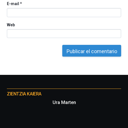
E-mail
*
del
16
de
septiembre
Web
al
4
de
octubre.
La
iniciativa,
organizada
por
la
Cátedra…
Otros
proyectos
ZIENTZIA KAIERA
Ura Marten