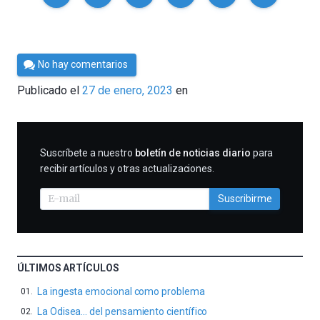
Por
No hay comentarios
César
Publicado el
27 de enero, 2023
en
Tomé
SUSCRIBIRME
Suscríbete a nuestro
boletín de noticias diario
para
recibir artículos y otras actualizaciones.
Suscribirme
ÚLTIMOS ARTÍCULOS
La ingesta emocional como problema
La Odisea… del pensamiento científico