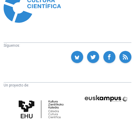
Síguenos:
Un proyecto de:
Cátedra
Euskampus
de
Fundazioa
Cultura
Científica
de
la