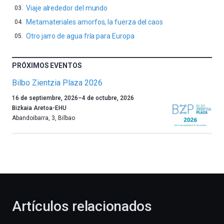
Viaje alrededor del mundo
Metamateriales amorfos, la fuerza del caos
Otro jarro de agua fría para Europa
PRÓXIMOS EVENTOS
Bilbo Zientzia Plaza 2026
Un
16 de septiembre, 2026
–
4 de octubre, 2026
año
Bizkaia Aretoa-EHU
más,
Abandoibarra, 3
,
Bilbao
Bilbao
dará
la
bienvenida
al
otoño
con
la
Artículos relacionados
celebración
de