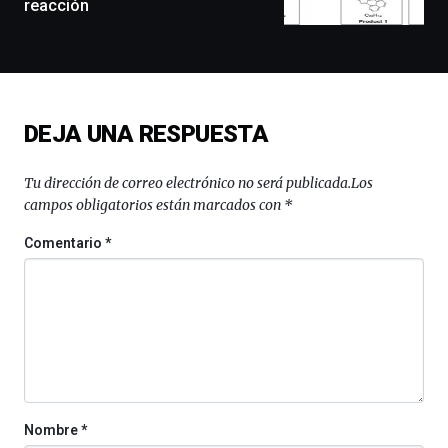
reacción
docufórums
y
espectáculos
de
ciencia
del
DEJA UNA RESPUESTA
16
de
septiembre
Tu dirección de correo electrónico no será publicada.
Los
al
campos obligatorios están marcados con
*
4
de
Comentario
*
octubre.
La
iniciativa,
organizada
por
la
Cátedra…
Nombre
*