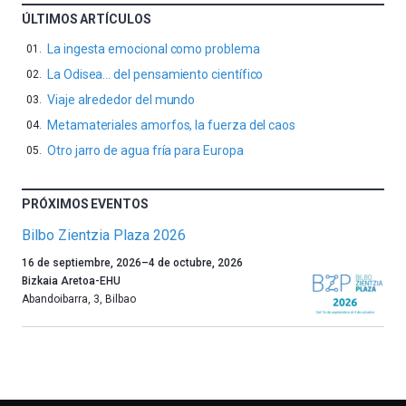
ÚLTIMOS ARTÍCULOS
La ingesta emocional como problema
La Odisea… del pensamiento científico
Viaje alrededor del mundo
Metamateriales amorfos, la fuerza del caos
Otro jarro de agua fría para Europa
PRÓXIMOS EVENTOS
Bilbo Zientzia Plaza 2026
Un
16 de septiembre, 2026
–
4 de octubre, 2026
año
Bizkaia Aretoa-EHU
más,
Abandoibarra, 3
,
Bilbao
Bilbao
dará
la
bienvenida
al