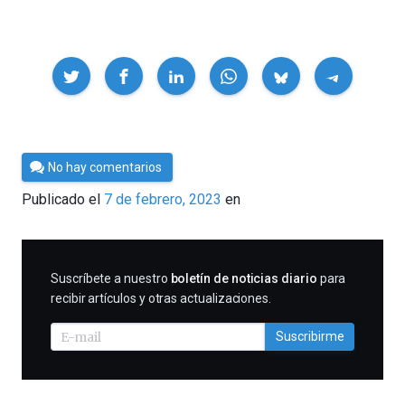
Compartir
Por
No hay comentarios
César
Publicado el
7 de febrero, 2023
en
Tomé
SUSCRIBIRME
Suscríbete a nuestro
boletín de noticias diario
para
recibir artículos y otras actualizaciones.
Suscribirme