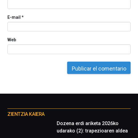
E-mail
*
Web
Otros
proyectos
ZIENTZIA KAIERA
Dozena erdi ariketa 2026ko
udarako (2): trapezioaren aldea