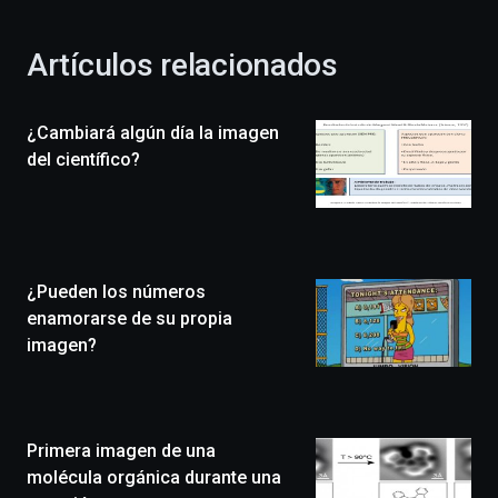
otoño
con
la
Artículos relacionados
celebración
de
la
¿Cambiará algún día la imagen
novena
edición
del científico?
de
Bilbo
Zientzia
Plaza
(BZP),
¿Pueden los números
un
festival
enamorarse de su propia
que
imagen?
llenará
la
ciudad
de
monólogos,
Primera imagen de una
exposiciones,
molécula orgánica durante una
conferencias,