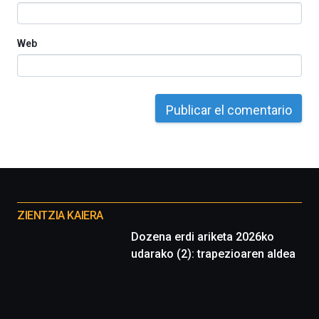
16
de
septiembre
Web
al
4
de
octubre.
La
iniciativa,
organizada
por
la
Cátedra…
Otros
proyectos
ZIENTZIA KAIERA
Dozena erdi ariketa 2026ko
udarako (2): trapezioaren aldea