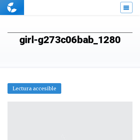
Cuaderno
de
Cultura
Científica
girl-g273c06bab_1280
Lectura accesible