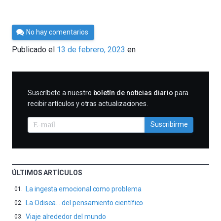
Por
No hay comentarios
César
Publicado el
13 de febrero, 2023
en
Tomé
SUSCRIBIRME
Suscríbete a nuestro
boletín de noticias diario
para
recibir artículos y otras actualizaciones.
Suscribirme
ÚLTIMOS ARTÍCULOS
La ingesta emocional como problema
La Odisea… del pensamiento científico
Viaje alrededor del mundo