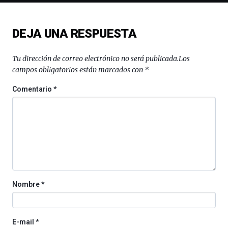
novena
edición
de
DEJA UNA RESPUESTA
Bilbo
Zientzia
Plaza
Tu dirección de correo electrónico no será publicada.
Los
(BZP),
campos obligatorios están marcados con
*
un
festival
Comentario
*
que
llenará
la
ciudad
de
monólogos,
exposiciones,
conferencias,
docufórums
Nombre
*
y
espectáculos
de
ciencia
E-mail
*
del