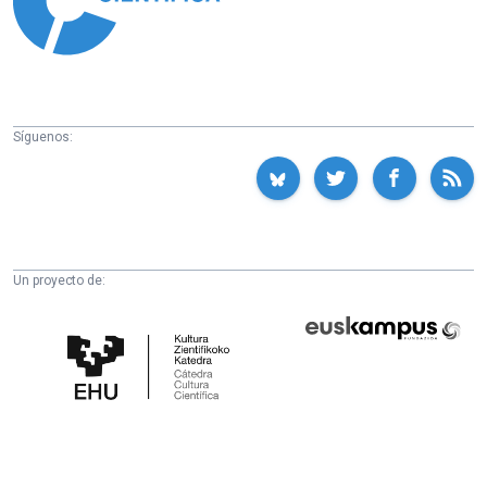
Síguenos:
Un proyecto de:
Cátedra
Euskampus
de
Fundazioa
Cultura
Científica
de
la
UPV/EHU