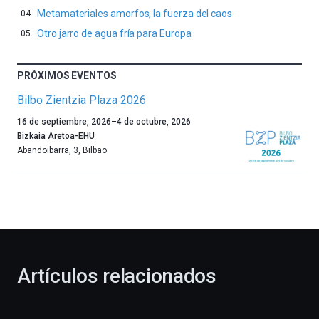
Metamateriales amorfos, la fuerza del caos
Otro jarro de agua fría para Europa
PRÓXIMOS EVENTOS
Bilbo Zientzia Plaza 2026
Un
16 de septiembre, 2026
–
4 de octubre, 2026
año
Bizkaia Aretoa-EHU
más,
Abandoibarra, 3
,
Bilbao
Bilbao
dará
la
bienvenida
al
otoño
con
la
Artículos relacionados
celebración
de
la