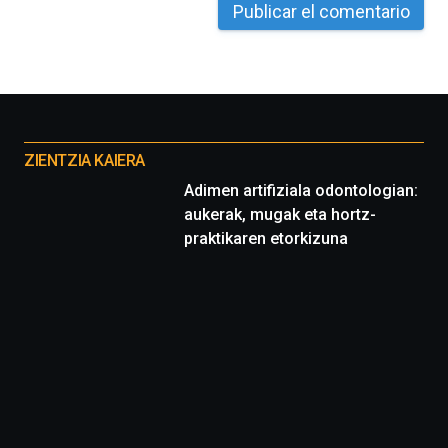
La
iniciativa,
organizada
por
la
Cátedra…
Otros
proyectos
ZIENTZIA KAIERA
Adimen artifiziala odontologian:
aukerak, mugak eta hortz-
praktikaren etorkizuna