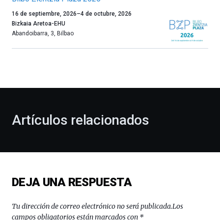
Un
16 de septiembre, 2026
–
4 de octubre, 2026
año
Bizkaia Aretoa-EHU
más,
Abandoibarra, 3
,
Bilbao
Bilbao
dará
la
bienvenida
al
otoño
con
la
Artículos relacionados
celebración
de
la
novena
edición
de
DEJA UNA RESPUESTA
Bilbo
Zientzia
Plaza
Tu dirección de correo electrónico no será publicada.
Los
(BZP),
campos obligatorios están marcados con
*
un