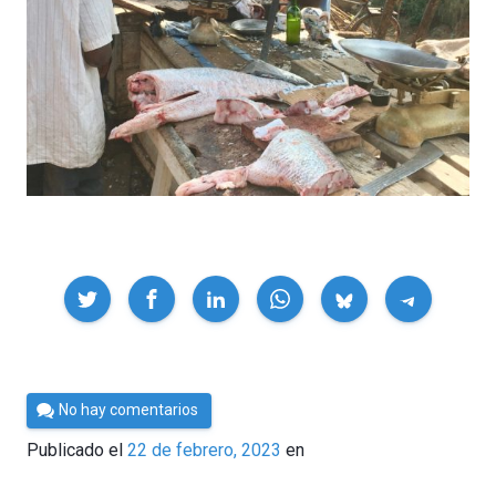
Compartir
Por
No hay comentarios
César
Publicado el
22 de febrero, 2023
en
Tomé