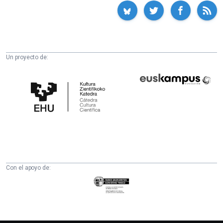
Un proyecto de:
Cátedra
Euskampus
de
Fundazioa
Cultura
Científica
de
la
UPV/EHU
Con el apoyo de:
Eusko
Jaurlaritza
-
Zientzia,