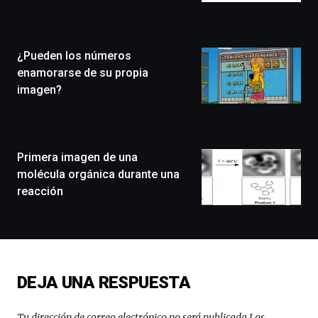
Zientzia
Plaza
(BZP),
¿Pueden los números
un
festival
enamorarse de su propia
que
imagen?
llenará
la
ciudad
de
monólogos,
Primera imagen de una
exposiciones,
molécula orgánica durante una
conferencias,
reacción
docufórums
y
espectáculos
de
ciencia
del
DEJA UNA RESPUESTA
16
de
septiembre
Tu dirección de correo electrónico no será publicada.
Los