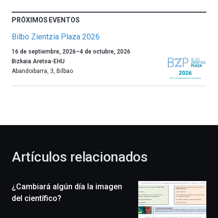
PRÓXIMOS EVENTOS
Bilbo Zientzia Plaza 2026
Un
16 de septiembre, 2026
–
4 de octubre, 2026
año
Bizkaia Aretoa-EHU
más,
Abandoibarra, 3
,
Bilbao
Bilbao
dará
la
bienvenida
al
otoño
con
la
Artículos relacionados
celebración
de
la
¿Cambiará algún día la imagen
novena
edición
del científico?
de
Bilbo