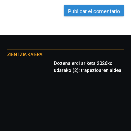
Otros
proyectos
ZIENTZIA KAIERA
Dozena erdi ariketa 2026ko
udarako (2): trapezioaren aldea