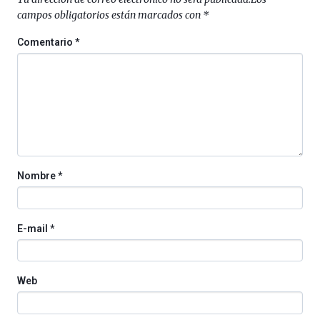
al
campos obligatorios están marcados con
*
4
de
Comentario
*
octubre.
La
iniciativa,
organizada
por
la
Cátedra…
Nombre
*
E-mail
*
Web