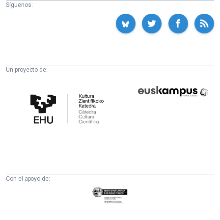
Síguenos:
Un proyecto de:
Cátedra
Euskampus
de
Fundazioa
Cultura
Científica
de
la
UPV/EHU
Con el apoyo de:
Eusko
Jaurlaritza
-