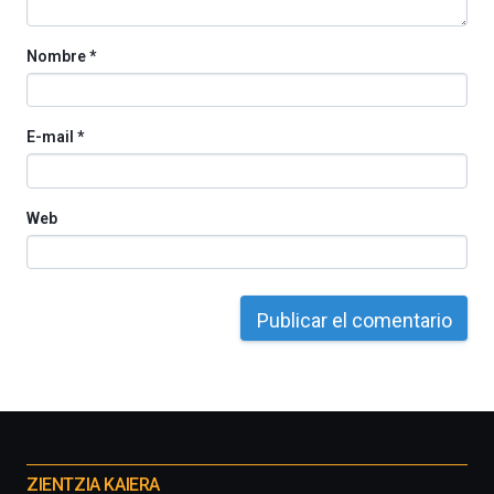
Nombre
*
E-mail
*
Web
Otros
proyectos
ZIENTZIA KAIERA