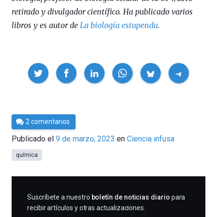
retirado y divulgador científico. Ha publicado varios
libros y es autor de
La biología estupenda
.
Compartir
Por
2 comentarios
César
Publicado el
9 de marzo, 2023
en
Ciencia infusa
Tomé
química
SUSCRIBIRME
Suscríbete a nuestro
boletín de noticias diario
para
recibir artículos y otras actualizaciones.