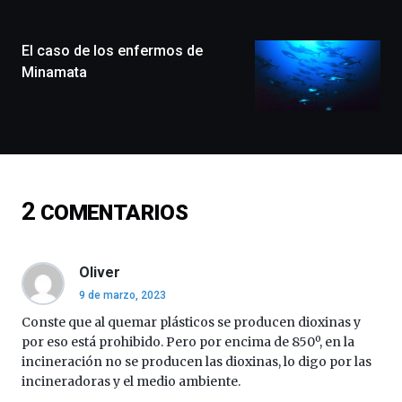
ciudad
de
monólogos,
El caso de los enfermos de
exposiciones,
Minamata
conferencias,
docufórums
y
espectáculos
de
ciencia
del
2
COMENTARIOS
16
de
septiembre
al
Oliver
4
9 de marzo, 2023
de
octubre.
Conste que al quemar plásticos se producen dioxinas y
La
por eso está prohibido. Pero por encima de 850º, en la
iniciativa,
incineración no se producen las dioxinas, lo digo por las
organizada
incineradoras y el medio ambiente.
por