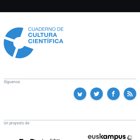
Información
Síguenos:
Un proyecto de:
Cátedra
Euskampus
de
Fundazioa