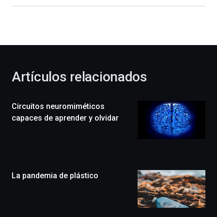
Bilbao
dará
la
bienvenida
al
otoño
con
la
Artículos relacionados
celebración
de
la
Circuitos neuromiméticos
novena
edición
capaces de aprender y olvidar
de
Bilbo
Zientzia
Plaza
(BZP),
La pandemia de plástico
un
festival
que
llenará
la