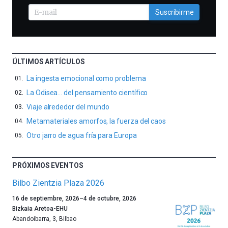
Suscribirme
ÚLTIMOS ARTÍCULOS
La ingesta emocional como problema
La Odisea… del pensamiento científico
Viaje alrededor del mundo
Metamateriales amorfos, la fuerza del caos
Otro jarro de agua fría para Europa
PRÓXIMOS EVENTOS
Bilbo Zientzia Plaza 2026
Un
16 de septiembre, 2026
–
4 de octubre, 2026
año
Bizkaia Aretoa-EHU
más,
Abandoibarra, 3
,
Bilbao