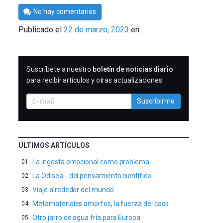
Por
No hay comentarios
César
Publicado el
22 de marzo, 2023
en
Tomé
SUSCRIBIRME
Suscríbete a nuestro
boletín de noticias diario
para recibir artículos y otras actualizaciones.
Suscribirme
ÚLTIMOS ARTÍCULOS
La ingesta emocional como problema
La Odisea… del pensamiento científico
Viaje alrededor del mundo
Metamateriales amorfos, la fuerza del caos
Otro jarro de agua fría para Europa