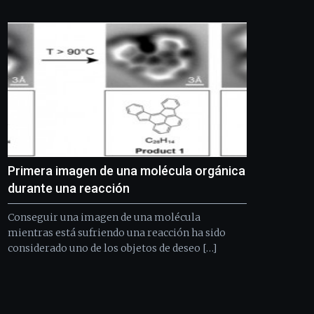
Bilbo
Zientzia
Plaza
(BZP),
un
festival
que
llenará
la
ciudad
de
monólogos,
Primera imagen de una molécula orgánica
exposiciones,
conferencias,
durante una reacción
docufórums
y
Conseguir una imagen de una molécula
espectáculos
mientras está sufriendo una reacción ha sido
de
considerado uno de los objetos de deseo […]
ciencia
del
16
de
septiembre