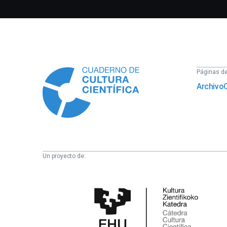
Información
Páginas del
Archivo
Un proyecto de:
Cátedra
de
Cultura
Científica
de