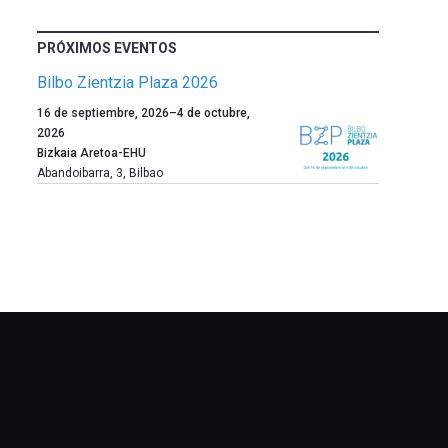
PRÓXIMOS EVENTOS
Bilbo Zientzia Plaza 2026
Un
16 de septiembre, 2026
–
4 de octubre,
año
2026
más,
Bizkaia Aretoa-EHU
Bilbao
Abandoibarra, 3
,
Bilbao
dará
la
bienvenida
al
otoño
con
la
celebración
de
la
novena
edición
de