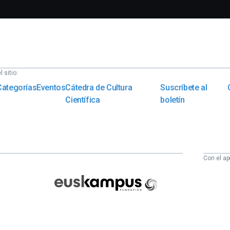
 sitio:
Categorías
Eventos
Cátedra de Cultura
Suscríbete al
Científica
boletín
Con el ap
Euskampus
Fundazioa