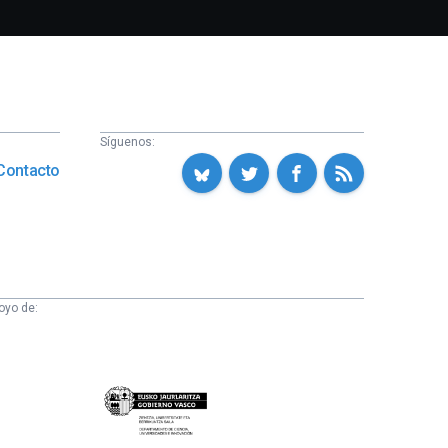
Síguenos:
Contacto
oyo de:
Eusko
Jaurlaritza
-