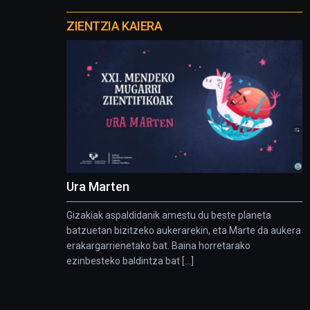
Otros
proyectos
ZIENTZIA KAIERA
Ura Marten
Gizakiak aspaldidanik amestu du beste planeta
batzuetan bizitzeko aukerarekin, eta Marte da aukera
erakargarrienetako bat. Baina horretarako
ezinbesteko baldintza bat [...]