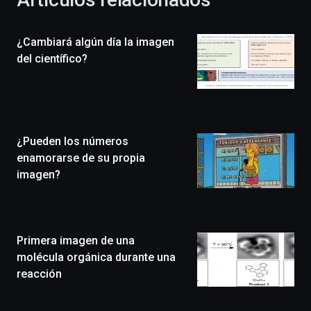
celebración
de
la
¿Cambiará algún día la imagen
novena
edición
del científico?
de
Bilbo
Zientzia
Plaza
(BZP),
¿Pueden los números
un
festival
enamorarse de su propia
que
imagen?
llenará
la
ciudad
de
monólogos,
Primera imagen de una
exposiciones,
molécula orgánica durante una
conferencias,
reacción
docufórums
y
espectáculos