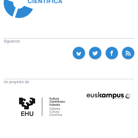
Síguenos:
Un proyecto de:
Cátedra
Euskampus
de
Fundazioa
Cultura
Científica
de
la
UPV/EHU