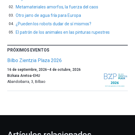
Metamateriales amorfos, la fuerza del caos
Otro jarro de agua fría para Europa
¿Pueden los robots dudar de sí mismos?
El patrón de los animales en las pinturas rupestres
PRÓXIMOS EVENTOS
Bilbo Zientzia Plaza 2026
Un
16 de septiembre, 2026
–
4 de octubre, 2026
año
Bizkaia Aretoa-EHU
más,
Abandoibarra, 3
,
Bilbao
Bilbao
dará
la
bienvenida
al
otoño
con
la
Artículos relacionados