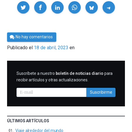
Compartir
Por
No hay comentarios
César
Publicado el
18 de abril, 2023
en
Tomé
SUSCRIBIRME
Suscríbete a nuestro
boletín de noticias diario
para
recibir artículos y otras actualizaciones.
Suscribirme
ÚLTIMOS ARTÍCULOS
Viaje alrededor del mundo