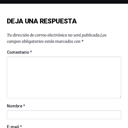
de
ciencia
del
DEJA UNA RESPUESTA
16
de
septiembre
Tu dirección de correo electrónico no será publicada.
Los
al
campos obligatorios están marcados con
*
4
de
Comentario
*
octubre.
La
iniciativa,
organizada
por
la
Cátedra…
Nombre
*
E-mail
*