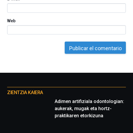
Web
Otros
proyectos
ZIENTZIA KAIERA
Adimen artifiziala odontologian:
aukerak, mugak eta hortz-
praktikaren etorkizuna