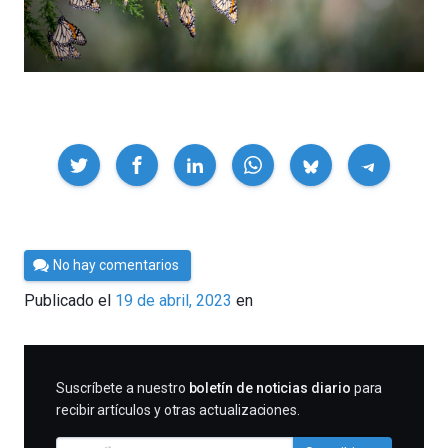
Compartir
Por
No hay comentarios
César
Publicado el
19 de abril, 2023
en
Tomé
SUSCRIBIRME
Suscríbete a nuestro
boletín de noticias diario
para
recibir artículos y otras actualizaciones.