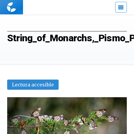
Cuaderno
de
Cultura
Científica
String_of_Monarchs,_Pismo_
Lectura accesible