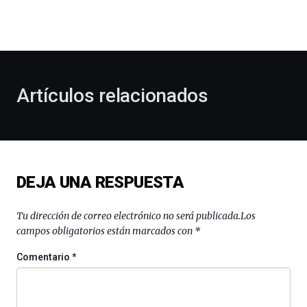
dará
la
bienvenida
al
otoño
con
la
Artículos relacionados
celebración
de
la
novena
edición
de
DEJA UNA RESPUESTA
Bilbo
Zientzia
Plaza
Tu dirección de correo electrónico no será publicada.
Los
(BZP),
campos obligatorios están marcados con
*
un
festival
Comentario
*
que
llenará
la
ciudad