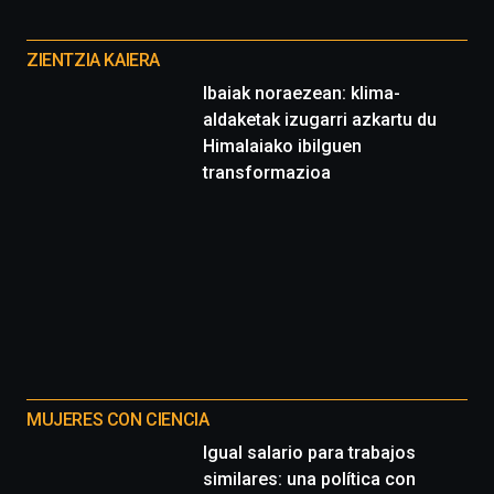
Cátedra…
Otros
proyectos
ZIENTZIA KAIERA
Ibaiak noraezean: klima-
aldaketak izugarri azkartu du
Himalaiako ibilguen
transformazioa
MUJERES CON CIENCIA
Igual salario para trabajos
similares: una política con