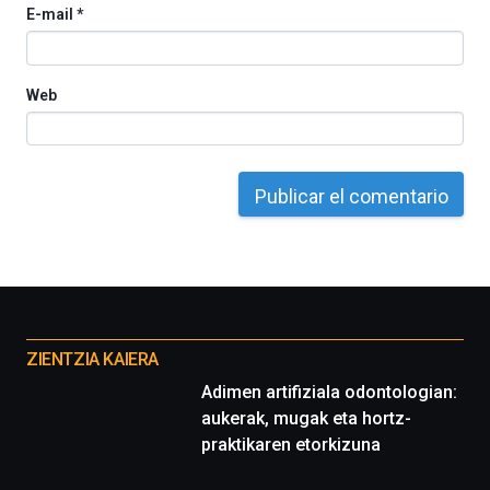
E-mail
*
del
16
de
septiembre
Web
al
4
de
octubre.
La
iniciativa,
organizada
por
la
Cátedra…
Otros
proyectos
ZIENTZIA KAIERA
Adimen artifiziala odontologian:
aukerak, mugak eta hortz-
praktikaren etorkizuna