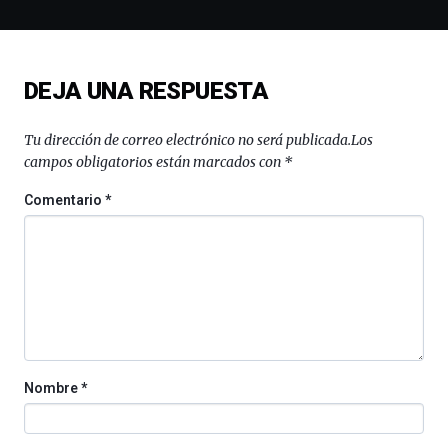
la
novena
edición
de
DEJA UNA RESPUESTA
Bilbo
Zientzia
Plaza
Tu dirección de correo electrónico no será publicada.
Los
(BZP),
campos obligatorios están marcados con
*
un
festival
Comentario
*
que
llenará
la
ciudad
de
monólogos,
exposiciones,
conferencias,
docufórums
Nombre
*
y
espectáculos
de
ciencia