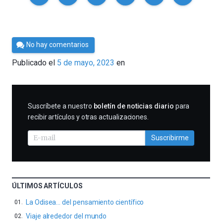
Por
No hay comentarios
César
Publicado el
5 de mayo, 2023
en
Tomé
SUSCRIBIRME
Suscríbete a nuestro
boletín de noticias diario
para
recibir artículos y otras actualizaciones.
Suscribirme
ÚLTIMOS ARTÍCULOS
La Odisea… del pensamiento científico
Viaje alrededor del mundo