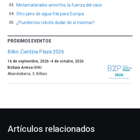
Metamateriales amorfos, la fuerza del caos
Otro jarro de agua fría para Europa
¿Pueden los robots dudar de sí mismos?
PRÓXIMOS EVENTOS
Bilbo Zientzia Plaza 2026
Un
16 de septiembre, 2026
–
4 de octubre, 2026
año
Bizkaia Aretoa-EHU
más,
Abandoibarra, 3
,
Bilbao
Bilbao
dará
la
bienvenida
al
otoño
con
la
Artículos relacionados
celebración
de