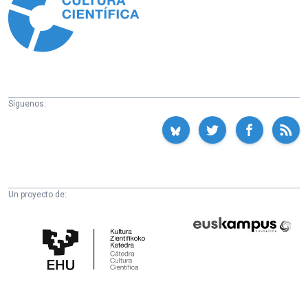
Síguenos:
Un proyecto de:
Cátedra
Euskampus
de
Fundazioa
Cultura
Científica
de
la