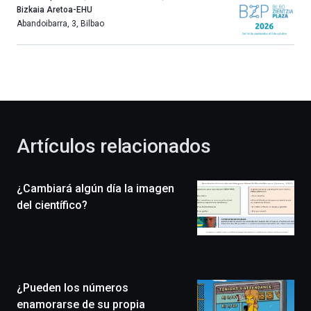
año
Bizkaia Aretoa-EHU
más,
Abandoibarra, 3
,
Bilbao
Bilbao
dará
la
bienvenida
al
otoño
con
la
Artículos relacionados
celebración
de
la
¿Cambiará algún día la imagen
novena
edición
del científico?
de
Bilbo
Zientzia
Plaza
(BZP),
¿Pueden los números
un
festival
enamorarse de su propia