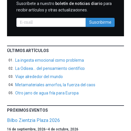
SUSCRIBIRME
Suscríbete a nuestro
boletín de noticias diario
para
recibir artículos y otras actualizaciones.
Suscribirme
ÚLTIMOS ARTÍCULOS
La ingesta emocional como problema
La Odisea… del pensamiento científico
Viaje alrededor del mundo
Metamateriales amorfos, la fuerza del caos
Otro jarro de agua fría para Europa
PRÓXIMOS EVENTOS
Bilbo Zientzia Plaza 2026
Un
16 de septiembre, 2026
–
4 de octubre, 2026