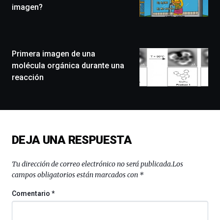
que
imagen?
llenará
la
ciudad
de
monólogos,
Primera imagen de una
exposiciones,
molécula orgánica durante una
conferencias,
reacción
docufórums
y
espectáculos
de
ciencia
del
DEJA UNA RESPUESTA
16
de
septiembre
Tu dirección de correo electrónico no será publicada.
Los
al
campos obligatorios están marcados con
*
4
de
Comentario
*
octubre.
La
iniciativa,