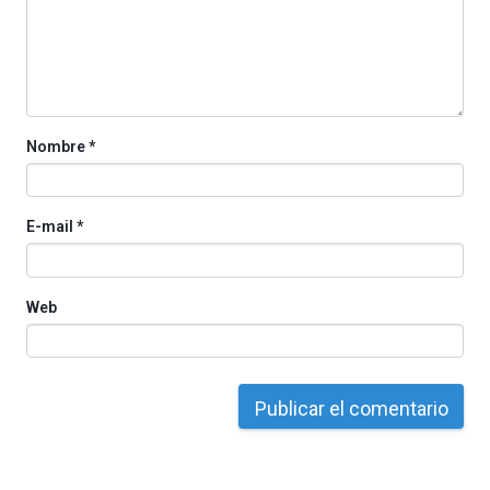
organizada
por
la
Cátedra…
Nombre
*
E-mail
*
Web