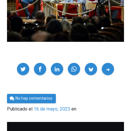
Compartir
Por
No hay comentarios
César
Publicado el
16 de mayo, 2023
en
Tomé