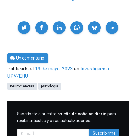
Compartir
Por
Un comentario
César
Publicado el
19 de mayo, 2023
en
Investigación
Tomé
UPV/EHU
neurociencias
psicología
SUSCRIBIRME
Suscríbete a nuestro
boletín de noticias diario
para
recibir artículos y otras actualizaciones.
Suscribirme