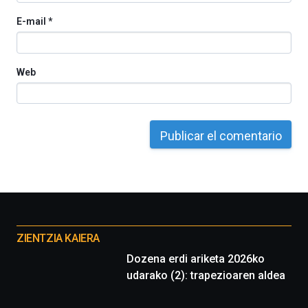
E-mail
*
Web
Otros
proyectos
ZIENTZIA KAIERA
Dozena erdi ariketa 2026ko
udarako (2): trapezioaren aldea