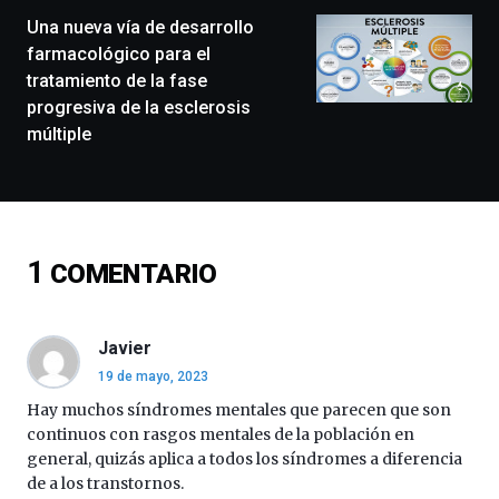
de
monólogos,
Una nueva vía de desarrollo
exposiciones,
farmacológico para el
conferencias,
tratamiento de la fase
docufórums
progresiva de la esclerosis
y
múltiple
espectáculos
de
ciencia
del
16
de
1
COMENTARIO
septiembre
al
4
de
Javier
octubre.
19 de mayo, 2023
La
iniciativa,
Hay muchos síndromes mentales que parecen que son
organizada
continuos con rasgos mentales de la población en
por
general, quizás aplica a todos los síndromes a diferencia
la
de a los transtornos.
Cátedra…