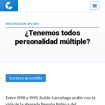
Cuaderno
de
Cultura
Científica
INVESTIGACIÓN UPV/EHU
¿Tenemos todos
personalidad múltiple?
Lectura accesible
personalidad múltiple
Entre 1998 y 1999, Koldo Larrañaga acabó con la
vida de la abogada Begoña Rubio y del