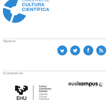
Síguenos:
Un proyecto de:
Cátedra
Euskampus
de
Fundazioa
Cultura
Científica
de