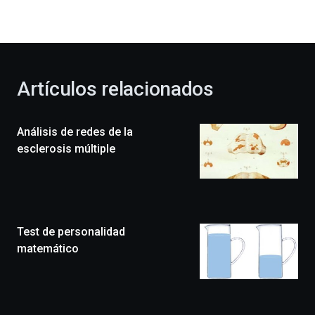
la
bienvenida
al
otoño
con
la
Artículos relacionados
celebración
de
la
Análisis de redes de la
novena
edición
esclerosis múltiple
de
Bilbo
Zientzia
Plaza
(BZP),
Test de personalidad
un
festival
matemático
que
llenará
la
ciudad