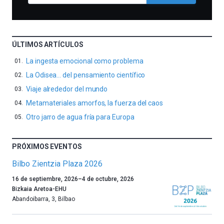
ÚLTIMOS ARTÍCULOS
La ingesta emocional como problema
La Odisea… del pensamiento científico
Viaje alrededor del mundo
Metamateriales amorfos, la fuerza del caos
Otro jarro de agua fría para Europa
PRÓXIMOS EVENTOS
Bilbo Zientzia Plaza 2026
Un
16 de septiembre, 2026
–
4 de octubre, 2026
año
Bizkaia Aretoa-EHU
más,
Abandoibarra, 3
,
Bilbao
Bilbao
dará